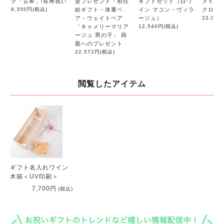
ク「古希」/長寿祝い
逆プレゼント・初任
ギフトセット（白ワ
メイド
9,350円
(税込)
給ギフト・体重ベ
イン マコン・ヴィラ
クロッ
ア・ウェイトベア
ージュ）
22,000
「キャメリーマリア
12,540円
(税込)
ージュ 男の子」 両
親へのプレゼント
22,572円
(税込)
閲覧したアイテム
ギフト名入れワイン
木箱＜UV印刷＞
7,700円
(税込)