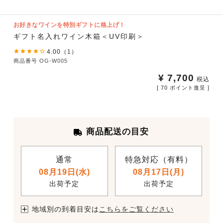
お好きなワインを特別ギフトに格上げ！
ギフト名入れワイン木箱＜UV印刷＞
4.00
（
1
）
商品番号
OG-W005
¥
7,700
税込
[
70
ポイント進呈 ]
商品配送の目安
通常
特急対応（有料）
08月19日(水)
08月17日(月)
出荷予定
出荷予定
地域別の到着目安は
こちらをご覧ください