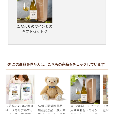
こだわりのワインとの
ギフトセット♡
この商品を見た人は、こちらの商品もチェックしています
古希祝い70歳の贈り
結婚式両親贈呈品・
≪UV印刷メッセージ
《卒園
物！メモリアルブッ
出産記念品・成人式
入り木箱付≫ワイン
顔写真