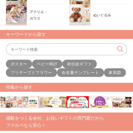
アクリル・
ぬいぐるみ
ガラス
キーワードから探す
ポスター
ベビー時計
初任給ギフト
プリザーブドフラワー
命名書テンプレート
家系図
特集から探す
感動をつくる会社、お祝いギフトの専門家だから
ファルベなら安心！