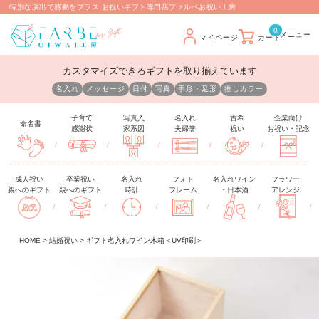
特別な演出で感動をプラス お祝いギフト専門店ファルベお祝い工房
0
マイページ
カート
カスタマイズできるギフトを取り揃えています
名入れ
メッセージ
日付
写真
手形・足形
推しカラー
子育て
写真入
名入れ
古希
企業向け
命名書
感謝状
家系図
夫婦箸
祝い
お祝い・記念
/
/
/
/
/
成人祝い
卒業祝い
名入れ
フォト
名入れワイン
フラワー
親へのギフト
親へのギフト
時計
フレーム
・日本酒
アレンジ
/
/
/
/
/
/
HOME
結婚祝い
ギフト名入れワイン木箱＜UV印刷＞