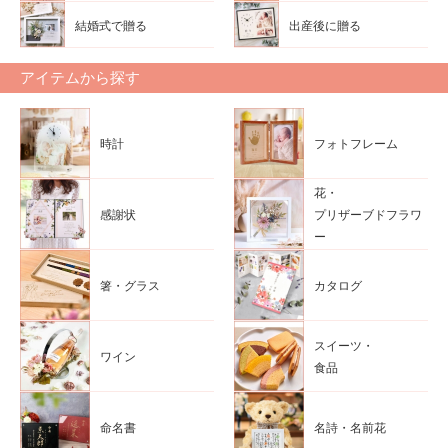
結婚式で贈る
出産後に贈る
アイテムから探す
時計
フォトフレーム
花・
感謝状
プリザーブドフラワ
ー
箸・グラス
カタログ
スイーツ・
ワイン
食品
命名書
名詩・名前花