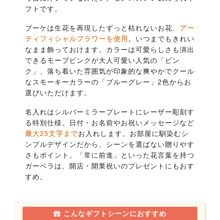
フトです。
ブーケは生花を再現したずっと枯れないお花、
アー
ティフィシャルフラワーを使用
。いつまでもきれい
なまま飾っておけます。カラーは可愛らしさも演出
できるモーブピンクが大人可愛い人気の「ピン
ク」、落ち着いた雰囲気が印象的な爽やかでクール
なスモーキーカラーの「ブルーグレー」2色からお
選びいただけます。
名入れはシルバーミラープレートにレーザー彫刻す
る特別仕様。日付・お名前やお祝いメッセージなど
最大25文字まで
お入れします。お部屋に馴染むシ
ンプルデザインだから、シーンを選ばない贈りやす
さもポイント。「常に前進」といった花言葉を持つ
ガーベラは、開店・開業祝いのプレゼントにもおす
すめ。
こんなギフトシーンにおすすめ