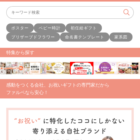
ポスター
ベビー時計
初任給ギフト
プリザーブドフラワー
命名書テンプレート
家系図
特集から探す
感動をつくる会社、お祝いギフトの専門家だから
ファルベなら安心！