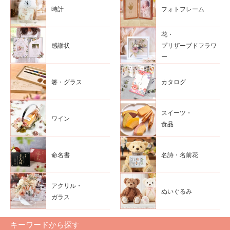
時計
フォトフレーム
花・
感謝状
プリザーブドフラワ
ー
箸・グラス
カタログ
スイーツ・
ワイン
食品
命名書
名詩・名前花
アクリル・
ぬいぐるみ
ガラス
キーワードから探す