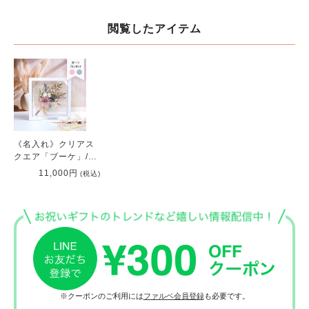
閲覧したアイテム
《名入れ》クリアス
クエア「ブーケ」/結
婚祝い・両親ギフ
11,000円
(税込)
ト・誕生日・母の
日・記念日・開店開
業祝い
※クーポンのご利用には
ファルベ会員登録
も必要です。