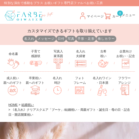
特別な演出で感動をプラス お祝いギフト専門店ファルベお祝い工房
0
マイページ
カート
カスタマイズできるギフトを取り揃えています
名入れ
メッセージ
日付
写真
手形・足形
推しカラー
子育て
写真入
名入れ
古希
企業向け
命名書
感謝状
家系図
夫婦箸
祝い
お祝い・記念
/
/
/
/
/
成人祝い
卒業祝い
名入れ
フォト
名入れワイン
フラワー
親へのギフト
親へのギフト
時計
フレーム
・日本酒
アレンジ
/
/
/
/
/
/
HOME
結婚祝い
《名入れ》クリアスクエア「ブーケ」/結婚祝い・両親ギフト・誕生日・母の日・記念
日・開店開業祝い