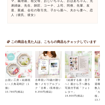
マ、義理親、祖父母、おじいちゃん、おばあちゃん、兄
弟姉妹、先生、師匠、コーチ、上司、同僚、先輩、友
達、親戚、会社の取引先、子から親へ、夫から妻へ、恋
人（彼氏、彼女）
この商品を見た人は、こちらの商品もチェックしています
お祝い工房＜結婚祝
古希祝い70歳の贈り
《結婚する娘・息子
《季節
い＞八角花時計（1
物！メモリアルブッ
へ》親から子へ贈る
退職ギ
個）
ク「古希」/長寿祝い
写真付手紙「フォト
数入り
10,780円
(税込)
9,350円
(税込)
レター」
「カル
19,800円
(税込)
桜」
13,750