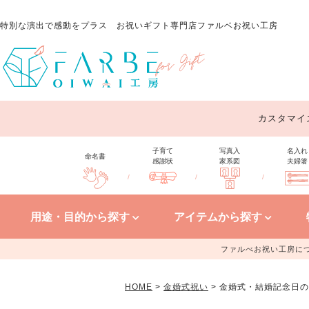
特別な演出で感動をプラス
お祝いギフト専門店ファルベお祝い工房
カスタマイ
子育て
写真入
名入れ
命名書
感謝状
家系図
夫婦箸
/
/
/
用途・目的から探す
アイテムから探す
ファルべお祝い工房に
HOME
金婚式祝い
金婚式・結婚記念日の