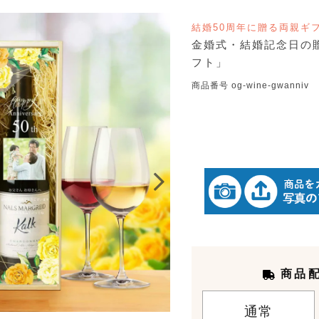
結婚50周年に贈る両親ギ
金婚式・結婚記念日の
フト」
商品番号
og-wine-gwanniv
商品
通常