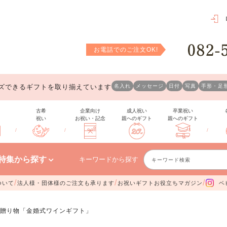
お電話でのご注文OK!
ズできるギフトを取り揃えています
名入れ
メッセージ
日付
写真
手形・足
古希
企業向け
成人祝い
卒業祝い
祝い
お祝い・記念
親へのギフト
親へのギフト
/
/
/
特集から探す
キーワードから探す
/
/
/
ついて
法人様・団体様のご注文も承ります
お祝いギフトお役立ちマガジン
ベ
贈り物「金婚式ワインギフト」