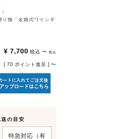
フト
贈り物「金婚式ワインギ
¥
7,700
税込
〜
税込
[
70
ポイント進呈 ]
〜
配送の目安
特急対応（有