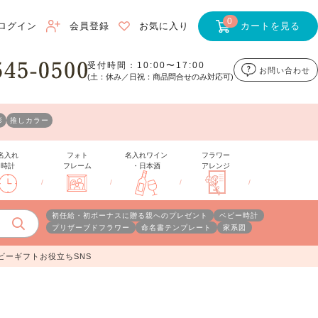
0
ログイン
会員登録
お気に入り
カートを見る
受付時間：10:00〜17:00
お問い合わせ
(土：休み／日祝：商品問合せのみ対応可)
形
推しカラー
名入れ
フォト
名入れワイン
フラワー
時計
フレーム
・日本酒
アレンジ
/
/
/
/
初任給・初ボーナスに贈る親へのプレゼント
ベビー時計
プリザーブドフラワー
命名書テンプレート
家系図
ビーギフトお役立ちSNS