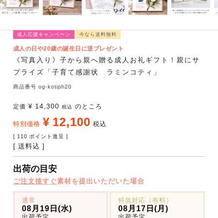
成人応援キャンペーン
今なら送料無料
成人の日や20歳の誕生日に逆プレゼント
《写真入り》子から親へ贈る成人お礼ギフト！親にサ
プライズ「子育て感謝状 ラミンコティ」
商品番号
og-kotiph20
¥
14,300
のところ
定価
税込
¥
12,100
特別価格
税込
[
110
ポイント進呈 ]
送料込
出荷の目安
ご注文後すぐ
素材を提出いただいた場合
通常
特急対応（有料）
08月19日(水)
08月17日(月)
出荷予定
出荷予定