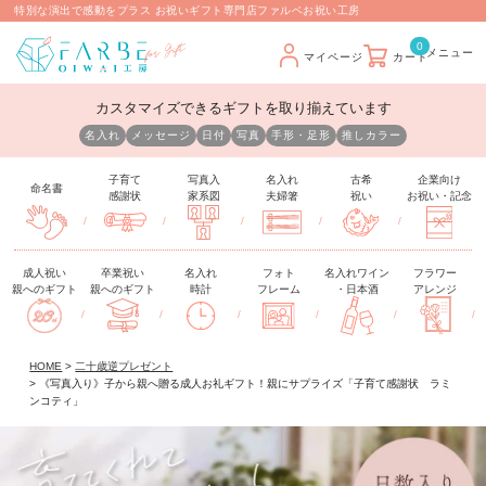
特別な演出で感動をプラス お祝いギフト専門店ファルベお祝い工房
0
マイページ
カート
カスタマイズできるギフトを取り揃えています
名入れ
メッセージ
日付
写真
手形・足形
推しカラー
子育て
写真入
名入れ
古希
企業向け
命名書
感謝状
家系図
夫婦箸
祝い
お祝い・記念
/
/
/
/
/
成人祝い
卒業祝い
名入れ
フォト
名入れワイン
フラワー
親へのギフト
親へのギフト
時計
フレーム
・日本酒
アレンジ
/
/
/
/
/
/
HOME
二十歳逆プレゼント
《写真入り》子から親へ贈る成人お礼ギフト！親にサプライズ「子育て感謝状 ラミ
ンコティ」