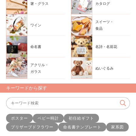
箸・グラス
カタログ
スイーツ・
ワイン
食品
命名書
名詩・名前花
アクリル・
ぬいぐるみ
ガラス
キーワードから探す
ポスター
ベビー時計
初任給ギフト
プリザーブドフラワー
命名書テンプレート
家系図