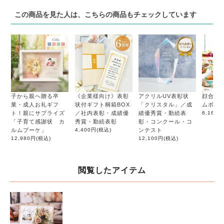
この商品を見た人は、こちらの商品もチェックしています
子から親へ贈る卒
《企業様向け》表彰
アクリルUV表彰状
顔合わ
業・成人お礼ギフ
状付ギフト桐箱BOX
「クリスタル」／成
ムボー
ト！親にサプライズ
／社内表彰・成績優
績優秀賞・勤続表
6,160円
「子育て感謝状 カ
秀賞・勤続表彰
彰・コンクール・コ
ルムブーケ」
4,400円
(税込)
ンテスト
12,980円
(税込)
12,100円
(税込)
閲覧したアイテム