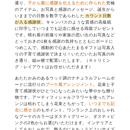
通り、
子から親に感謝を伝えるために作られた
究極
のアイテム。お写真と感謝のメッセージ、誕生から
いままでの日数を数字であらわした
カウント日数
が入る感謝状
。キャンバスのような質感の高級紙
に印字していつまでも記念に残せる両親プレゼント
です。晴れ着の前撮りや家族の思い出のお写真など
とっておきの1枚を感謝の気持ちとともにボードに
つめこんで。感動的で心あたたまるギフトは写真入
りの子育て感謝状で決まり！いただいたお写真の向
き通り、縦or横で配置いたします。（※トリミン
グ・レイアウトはお任せいただきます）
あたたかみのあるウッド調のナチュラルフレームボ
ードに流行りの
ブーケ風アレンジメント
。花束と子
育て感謝状がひとつになったみたいな華やかな贈り
物です。アーティフィシャルフラワーを使ったアレ
ンジは枯れてしまう花束とちがって、
いつまでも記
念に残せる
のもポイント。ワンランク上のおしゃれ
なブーケのカラーはダスティグリーン、ダスティピ
ンクの2色からお選びいただけます。インテリアと
してもおしゃれで、飾るのにもちょうどよいサイズ