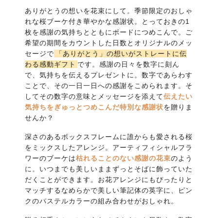
ありがとうの想いを花束にして。季節限定のおしゃ
れな桜ブーケ付き華やかな感謝状。とっておきの1
枚を感謝の気持ちとともにボードにつめこんで。ご
希望の期間をカウントした日数とオリジナルのメッ
セージで
「ありがとう」の想いがストレートに伝
わる感動ギフト
です。感謝の日々を数字に刻ん
で、気持ちを伝えるプレゼントに。数字であらわす
ことで、その一日一日への感謝をこめられます。そ
してその数字の意味とメッセージを添えて
伝えたい
気持ちをぎゅっとつめこんだ特別な感謝状
を贈りま
せんか？
深さのあるボックスフレームに誰からも愛される桜
をミックスしたアレンジ。アーティフィシャルフラ
ワーのブーケは
枯れることのない感謝の花束
のよう
に。いつまでも美しいままずっとそばに飾っていた
だくことができます。お花アレンジにもぴったりと
マッチするなめらかで美しい筆記体の英字に、ピン
クのパステルカラーの組み合わせがおしゃれ。