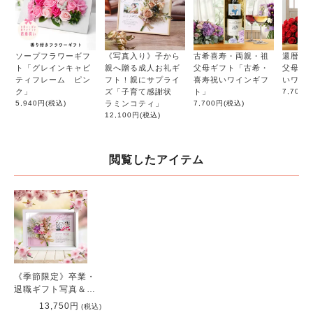
ソープフラワーギフ
《写真入り》子から
古希喜寿・両親・祖
還暦祝
ト「グレインキャビ
親へ贈る成人お礼ギ
父母ギフト「古希・
父母ギ
ティフレーム ピン
フト！親にサプライ
喜寿祝いワインギフ
いワイ
ク」
ズ「子育て感謝状
ト」
7,700円
5,940円
(税込)
ラミンコティ」
7,700円
(税込)
12,100円
(税込)
閲覧したアイテム
《季節限定》卒業・
退職ギフト写真＆日
数入り感謝ボード
13,750円
(税込)