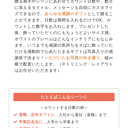
贈る相手やシーンにあわせてカウント日数や、数字
に添えるタイトル、メッセージも自由にカスタマイ
ズできるので、
あらゆる感謝のギフト
として贈るこ
とができます。日数は期間を入れるだけでOK。カ
ウントした数字をお入れします。プレゼントした
後、飾っていただくのにもちょうどよいサイズ感。
ホワイトのフレームはどんなインテリアにもなじみ
ます。いつまでも感謝の気持ちをそばに飾っていた
だける感動的で心あたたまるギフトは写真入りの感
謝状で決まり！
いただいたお写真の向き通り
、縦or
横で配置いたします。（※トリミング・レイアウト
はお任せいただきます）
たとえばこんなシーンに
＜カウントする日数の例＞
退職、定年ギフトに
…入社から退社（退職）まで
卒業記念品に
…入学から卒業まで