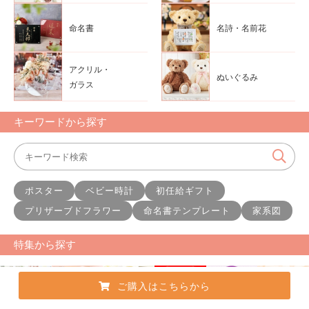
命名書
名詩・名前花
アクリル・
ぬいぐるみ
ガラス
キーワードから探す
ポスター
ベビー時計
初任給ギフト
プリザーブドフラワー
命名書テンプレート
家系図
特集から探す
ご購入はこちらから