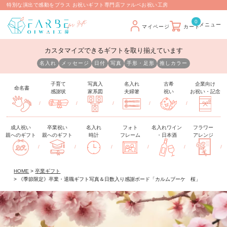
特別な演出で感動をプラス お祝いギフト専門店ファルベお祝い工房
0
マイページ
カート
カスタマイズできるギフトを取り揃えています
名入れ
メッセージ
日付
写真
手形・足形
推しカラー
子育て
写真入
名入れ
古希
企業向け
命名書
感謝状
家系図
夫婦箸
祝い
お祝い・記念
/
/
/
/
/
成人祝い
卒業祝い
名入れ
フォト
名入れワイン
フラワー
親へのギフト
親へのギフト
時計
フレーム
・日本酒
アレンジ
/
/
/
/
/
/
HOME
卒業ギフト
《季節限定》卒業・退職ギフト写真＆日数入り感謝ボード「カルムブーケ 桜」