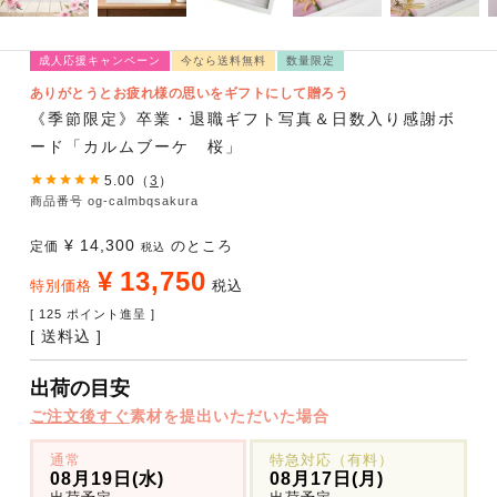
成人応援キャンペーン
今なら送料無料
数量限定
ありがとうとお疲れ様の思いをギフトにして贈ろう
《季節限定》卒業・退職ギフト写真＆日数入り感謝ボ
ード「カルムブーケ 桜」
5.00
（
3
）
商品番号
og-calmbqsakura
¥
14,300
のところ
定価
税込
¥
13,750
特別価格
税込
[
125
ポイント進呈 ]
送料込
出荷の目安
ご注文後すぐ
素材を提出いただいた場合
通常
特急対応（有料）
08月19日(水)
08月17日(月)