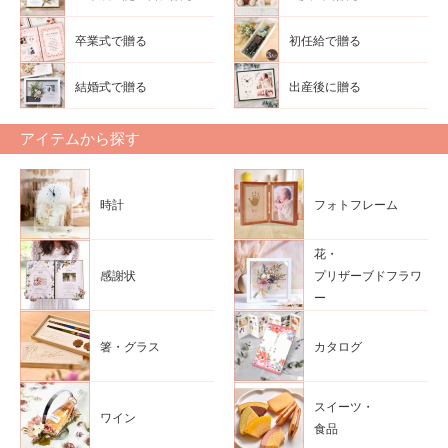
卒業式で贈る
初任給で贈る
結婚式で贈る
出産後に贈る
アイテムから探す
時計
フォトフレーム
花・
感謝状
プリザーブドフラワ
ー
箸・グラス
カタログ
スイーツ・
ワイン
食品