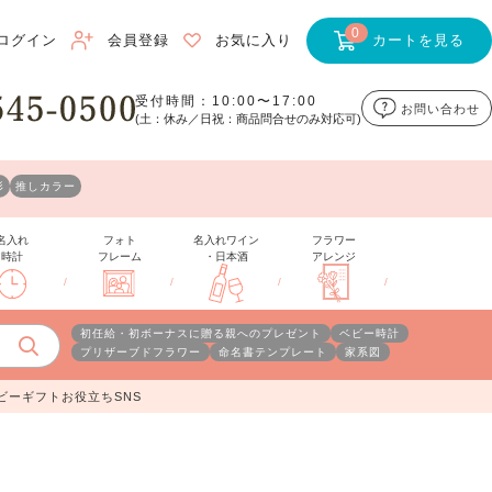
0
ログイン
会員登録
お気に入り
カートを見る
受付時間：10:00〜17:00
お問い合わせ
(土：休み／日祝：商品問合せのみ対応可)
形
推しカラー
名入れ
フォト
名入れワイン
フラワー
時計
フレーム
・日本酒
アレンジ
/
/
/
/
初任給・初ボーナスに贈る親へのプレゼント
ベビー時計
プリザーブドフラワー
命名書テンプレート
家系図
ビーギフトお役立ちSNS