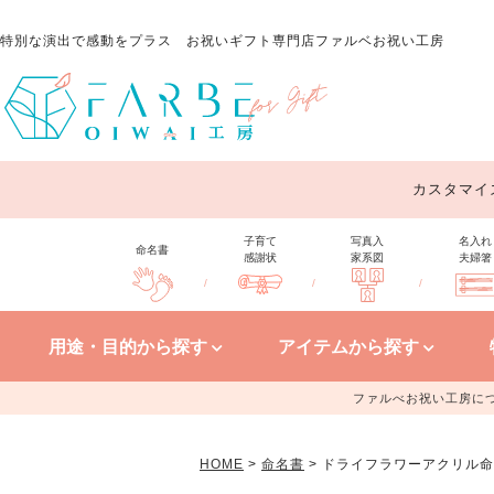
特別な演出で感動をプラス
お祝いギフト専門店ファルベお祝い工房
カスタマイ
子育て
写真入
名入れ
命名書
感謝状
家系図
夫婦箸
/
/
/
用途・目的から探す
アイテムから探す
ファルべお祝い工房に
HOME
命名書
ドライフラワーアクリル命