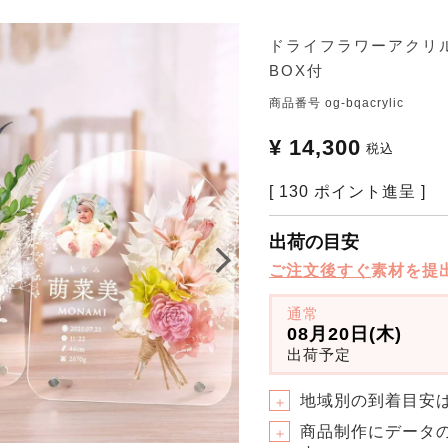
ドライフラワーアクリ
BOX付
商品番号
og-bqacrylic
¥
14,300
税込
[
130
ポイント進呈 ]
出荷の目安
ご注文後すぐ
素材を提
通常
08月20日(木)
出荷予定
地域別の到着目安
＋
商品制作にデータ
＋