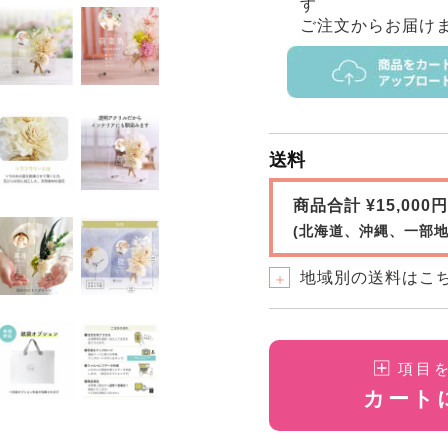
す
ご注文からお届け
送料
商品合計 ¥15,00
(北海道、沖縄、一部地
地域別の送料はこ
＋
項目
カート