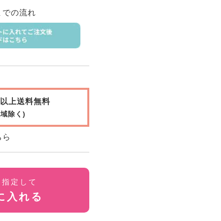
までの流れ
0円以上送料無料
域除く)
ちら
を指定して
に入れる