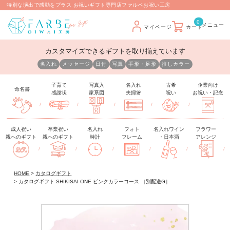
特別な演出で感動をプラス お祝いギフト専門店ファルベお祝い工房
0
マイページ
カート
カスタマイズできるギフトを取り揃えています
名入れ
メッセージ
日付
写真
手形・足形
推しカラー
子育て
写真入
名入れ
古希
企業向け
命名書
感謝状
家系図
夫婦箸
祝い
お祝い・記念
/
/
/
/
/
成人祝い
卒業祝い
名入れ
フォト
名入れワイン
フラワー
親へのギフト
親へのギフト
時計
フレーム
・日本酒
アレンジ
/
/
/
/
/
/
HOME
カタログギフト
カタログギフト SHIKISAI ONE ピンクカラーコース ［別配送G］