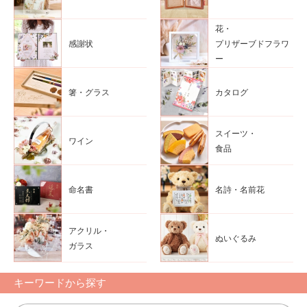
花・
感謝状
プリザーブドフラワ
ー
箸・グラス
カタログ
スイーツ・
ワイン
食品
命名書
名詩・名前花
アクリル・
ぬいぐるみ
ガラス
キーワードから探す