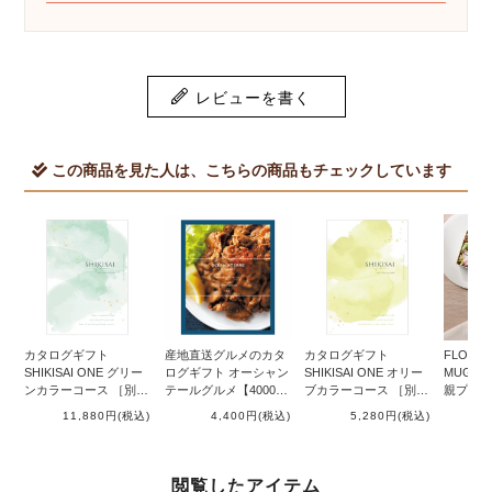
レビューを書く
この商品を見た人は、こちらの商品もチェックしています
カタログギフト
産地直送グルメのカタ
カタログギフト
FLOWER
SHIKISAI ONE グリー
ログギフト オーシャン
SHIKISAI ONE オリー
MUG（
ンカラーコース ［別配
テールグルメ【4000円
ブカラーコース ［別配
親プレゼ
送G］
コース】ヤミーコース
送G］
ル ［別
11,880円
(税込)
4,400円
(税込)
5,280円
(税込)
1
［別配送G］
閲覧したアイテム