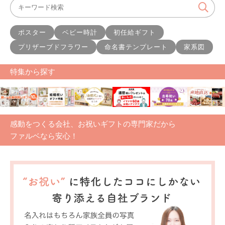
ポスター
ベビー時計
初任給ギフト
プリザーブドフラワー
命名書テンプレート
家系図
特集から探す
感動をつくる会社、お祝いギフトの専門家だから
ファルベなら安心！