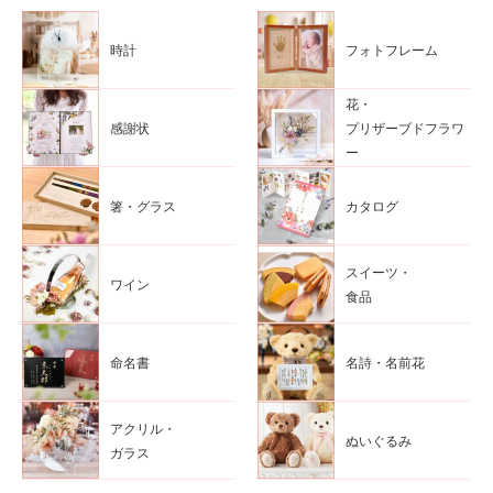
時計
フォトフレーム
花・
感謝状
プリザーブドフラワ
ー
箸・グラス
カタログ
スイーツ・
ワイン
食品
命名書
名詩・名前花
アクリル・
ぬいぐるみ
ガラス