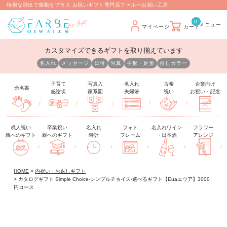
特別な演出で感動をプラス お祝いギフト専門店ファルベお祝い工房
0
マイページ
カート
カスタマイズできるギフトを取り揃えています
名入れ
メッセージ
日付
写真
手形・足形
推しカラー
子育て
写真入
名入れ
古希
企業向け
命名書
感謝状
家系図
夫婦箸
祝い
お祝い・記念
/
/
/
/
/
成人祝い
卒業祝い
名入れ
フォト
名入れワイン
フラワー
親へのギフト
親へのギフト
時計
フレーム
・日本酒
アレンジ
/
/
/
/
/
/
HOME
内祝い・お返しギフト
カタログギフト Simple Choice-シンプルチョイス-選べるギフト【Euaエウア】3000
円コース