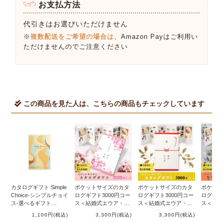
お支払方法
代引きはお選びいただけません
※
複数配送をご希望の場合は
、Amazon Payはご利用い
ただけませんのでご注意ください
この商品を見た人は、こちらの商品もチェックしています
カタログギフト Simple
ポケットサイズのカタ
ポケットサイズのカタ
ポケット
Choice-シンプルチョイ
ログギフト3000円コー
ログギフト3000円コー
ログギフ
ス-選べるギフト
ス＜結婚式エウア・サ
ス＜結婚式エウア・結
ス＜結婚
【Arranアラン】1000
クラ＞
び＞
彩フラワ
1,100円
(税込)
3,300円
(税込)
3,300円
(税込)
円コース