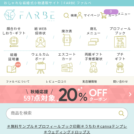
おしゃれな結婚式小物通販サイト｜FARBE ファルベ
0
検索
マイページ
カート
顔合わせ
紙 WEB
席礼
プロフィール
席次表
しおり･ギフト
招待状
メニュー
ブック
/
/
/
/
ウェルカム
エスコート
両親ギフト
プチ
結婚
ボード
カード
子育感謝状
ギフト
証明書
/
/
/
/
ファルべについて
レビュー口コミ
実店舗情報
問い合わせ
＃無料サンプル
＃プロフィールブック印刷
＃うちわ
＃canvaテンプレ
＃ウェディングドロップス