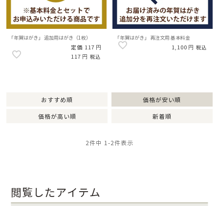
「年賀はがき」 追加用はがき（1枚）
「年賀はがき」 再注文用 基本料金
定価
117
1,100
税込
117
税込
おすすめ順
価格が安い順
価格が高い順
新着順
2
件中
1
-
2
件表示
閲覧したアイテム