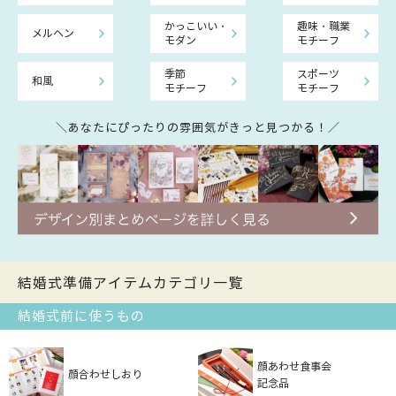
かっこいい・
趣味・職業
メルヘン
モダン
モチーフ
季節
スポーツ
和風
モチーフ
モチーフ
＼あなたにぴったりの雰囲気がきっと見つかる！／
結婚式準備アイテムカテゴリ一覧
結婚式前に使うもの
顔あわせ食事会
顔合わせしおり
記念品