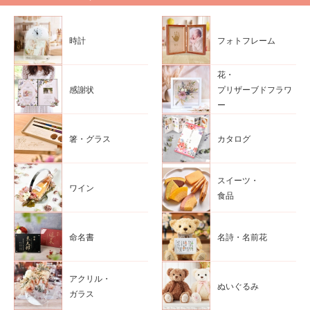
時計
フォトフレーム
花・
感謝状
プリザーブドフラワ
ー
箸・グラス
カタログ
スイーツ・
ワイン
食品
命名書
名詩・名前花
アクリル・
ぬいぐるみ
ガラス