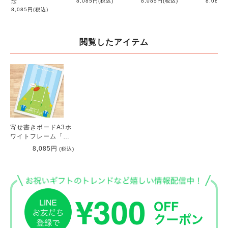
念
8,085円
(税込)
8,085円
(税込)
8,085円
8,085円
(税込)
閲覧したアイテム
寄せ書きボードA3ホ
ワイトフレーム「ラ
グビー」/卒団・卒部
8,085円
(税込)
記念