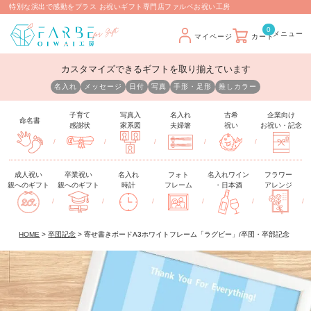
特別な演出で感動をプラス お祝いギフト専門店ファルベお祝い工房
0
マイページ
カート
カスタマイズできるギフトを取り揃えています
名入れ
メッセージ
日付
写真
手形・足形
推しカラー
子育て
写真入
名入れ
古希
企業向け
命名書
感謝状
家系図
夫婦箸
祝い
お祝い・記念
/
/
/
/
/
成人祝い
卒業祝い
名入れ
フォト
名入れワイン
フラワー
親へのギフト
親へのギフト
時計
フレーム
・日本酒
アレンジ
/
/
/
/
/
/
HOME
卒団記念
寄せ書きボードA3ホワイトフレーム「ラグビー」/卒団・卒部記念