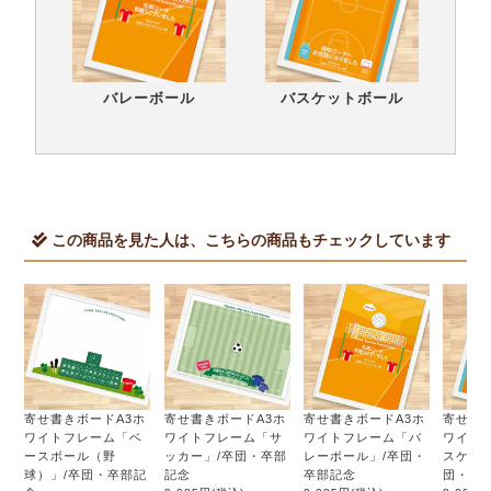
バレーボール
バスケットボール
この商品を見た人は、こちらの商品もチェックしています
寄せ書きボードA3ホ
寄せ書きボードA3ホ
寄せ書きボードA3ホ
寄せ書
ワイトフレーム「ベ
ワイトフレーム「サ
ワイトフレーム「バ
ワイト
ースボール（野
ッカー」/卒団・卒部
レーボール」/卒団・
スケッ
球）」/卒団・卒部記
記念
卒部記念
団・卒