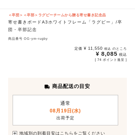
＜卒団＞＜卒部＞ラグビーチームから贈る寄せ書き記念品
寄せ書きボードA3ホワイトフレーム「ラグビー」/卒
団・卒部記念
商品番号
OG-ym-rugby
¥
11,550
定価
のところ
税込
¥
8,085
税込
[
74
ポイント進呈 ]
商品配送の目安
通常
08月19日(水)
出荷予定
地域別の到着目安は
こちらをご覧ください