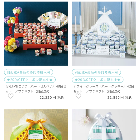
別配送A商品のみ同時購入可
別配送A商品のみ同時購入可
★20％OFFクーポン配布中★
★20％OFFクーポン配布中★
はないちこづつ（ハートせんべい） 48個セ
ホワイトグレース（ハートクッキー） 42個
ット ／プチギフト【別配送A】
セット ／プチギフト【別配送A】
22,220
21,890
税込
税込