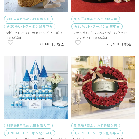
別配送A商品のみ同時購入可
別配送A商品のみ同時購入可
★20％OFFクーポン配布中★
★20％OFFクーポン配布中★
Soleil ソレイユ40本セット／プチギフト
メオトヅル（こんぺいとう） 42個セット
【別配送A】
／プチギフト【別配送A】
20,680
21,780
税込
税込
別配送B商品のみ同時購入可
別配送B商品のみ同時購入可
★20％OFFクーポン配布中★
★20％OFFクーポン配布中★