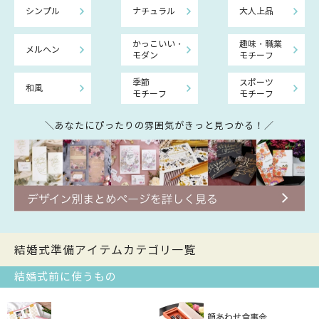
シンプル
ナチュラル
大人上品
かっこいい・
趣味・職業
メルヘン
モダン
モチーフ
季節
スポーツ
和風
モチーフ
モチーフ
＼あなたにぴったりの雰囲気がきっと見つかる！／
結婚式準備アイテムカテゴリ一覧
結婚式前に使うもの
顔あわせ食事会