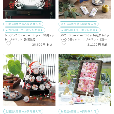
別配送B商品のみ同時購入可
別配送A商品のみ同時購入可
★20％OFFクーポン配布中★
★20％OFFクーポン配布中★
シンデレラストーリー レッド 56個セッ
LOVE フレーバーバスケット(紅茶＆クッ
ト プチギフト【別配送B】
キー)40個セット ／プチギフト【別配送
A】
28,600
21,120
税込
税込
別配送A商品のみ同時購入可
別配送A商品のみ同時購入可