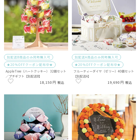
別配送B商品のみ同時購入可
別配送A商品のみ同時購入可
★20％OFFクーポン配布中★
★20％OFFクーポン配布中★
Apple Tree（ハートクッキー） 32個セット
フルーティーダイヤ（ゼリー）40個セット
／プチギフト【別配送B】
【別配送A】
18,150
19,690
税込
税込