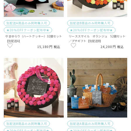
別配送A商品のみ同時購入可
別配送B商品のみ同時購入可
★20％OFFクーポン配布中★
★20％OFFクーポン配布中★
やまゆらり（ハートクッキー）32個セット
リーススマイル オランジュ 52個セット
【別配送A】
／プチギフト【別配送B】
15,180
24,200
税込
税込
別配送B商品のみ同時購入可
別配送A商品のみ同時購入可
★20％OFFクーポン配布中★
★20％OFFクーポン配布中★