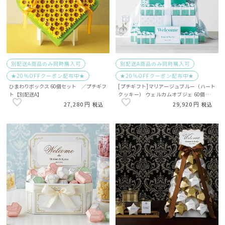
別配送A商品のみ同時購入可
別配送A商品のみ同時購入可
★20％OFFクーポン配布中★
★20％OFFクーポン配布中★
ひまわりボックス 60個セット ／プチギフ
[プチギフト]マリアージュブルー（ハート
ト【別配送A】
クッキー） ウェルカムオブジェ 60個【別
配送A】
27,280
29,920
税込
税込