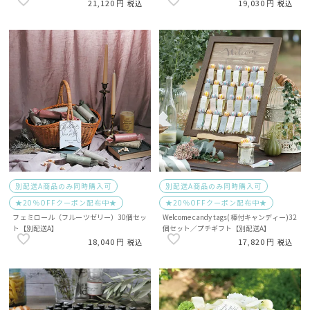
21,120
19,030
税込
税込
別配送A商品のみ同時購入可
別配送A商品のみ同時購入可
★20％OFFクーポン配布中★
★20％OFFクーポン配布中★
フェミロール（フルーツゼリー）30個セッ
Welcome candy tags(棒付キャンディー)32
ト【別配送A】
個セット／プチギフト【別配送A】
18,040
17,820
税込
税込