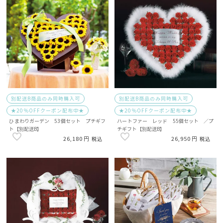
別配送B商品のみ同時購入可
別配送B商品のみ同時購入可
★20％OFFクーポン配布中★
★20％OFFクーポン配布中★
ひまわりガーデン 53個セット プチギフ
ハートファー レッド 55個セット ／プ
ト【別配送B】
チギフト【別配送B】
26,180
26,950
税込
税込