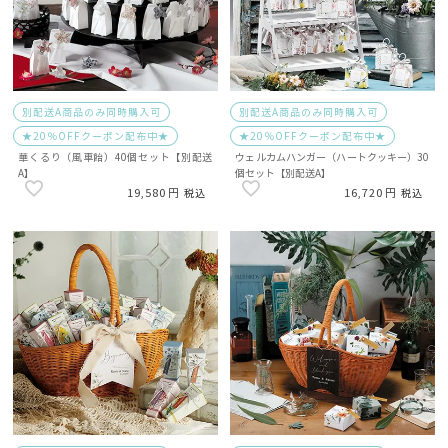
別配送A商品のみ同時購入可
別配送A商品のみ同時購入可
★20％OFFクーポン配布中★
★20％OFFクーポン配布中★
華くるり（風車飴）40個セット【別配送
ウェルカムハンガー（ハートクッキー）30
A】
個セット【別配送A】
19,580
16,720
税込
税込