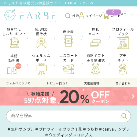
おしゃれな結婚式小物通販サイト｜FARBE ファルベ
0
検索
マイページ
カート
顔合わせ
紙 WEB
席礼
プロフィール
席次表
しおり･ギフト
招待状
メニュー
ブック
/
/
/
/
ウェルカム
エスコート
両親ギフト
プチ
結婚
ボード
カード
子育感謝状
ギフト
証明書
/
/
/
/
ファルべについて
レビュー口コミ
実店舗情報
問い合わせ
＃無料サンプル
＃プロフィールブック印刷
＃うちわ
＃canvaテンプレ
＃ウェディングドロップス