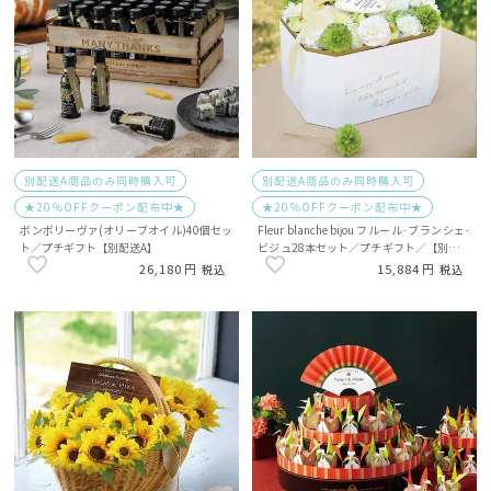
別配送A商品のみ同時購入可
別配送A商品のみ同時購入可
★20％OFFクーポン配布中★
★20％OFFクーポン配布中★
ボンボリーヴァ(オリーブオイル)40個セッ
Fleur blanche bijou フルール･ブランシェ･
ト／プチギフト【別配送A】
ビジュ28本セット／プチギフト／【別配送
A】
26,180
15,884
税込
税込