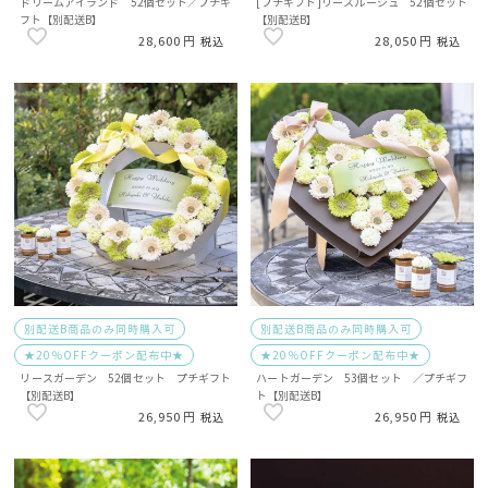
ドリームアイランド 52個セット／プチギ
[プチギフト]リースルージュ 52個セット
フト【別配送B】
【別配送B】
28,600
28,050
税込
税込
別配送B商品のみ同時購入可
別配送B商品のみ同時購入可
★20％OFFクーポン配布中★
★20％OFFクーポン配布中★
リースガーデン 52個セット プチギフト
ハートガーデン 53個セット ／プチギフ
【別配送B】
ト【別配送B】
26,950
26,950
税込
税込