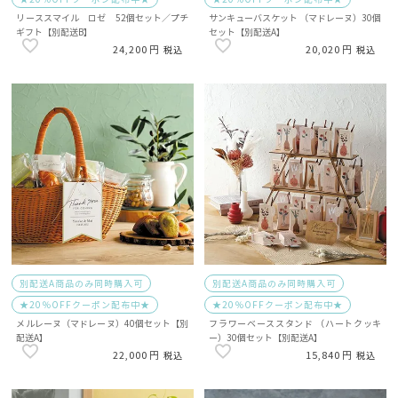
リーススマイル ロゼ 52個セット／プチ
サンキューバスケット （マドレーヌ）30個
ギフト【別配送B】
セット【別配送A】
24,200
20,020
税込
税込
別配送A商品のみ同時購入可
別配送A商品のみ同時購入可
★20％OFFクーポン配布中★
★20％OFFクーポン配布中★
メルレーヌ（マドレーヌ）40個セット【別
フラワーベーススタンド （ハートクッキ
配送A】
ー）30個セット【別配送A】
22,000
15,840
税込
税込