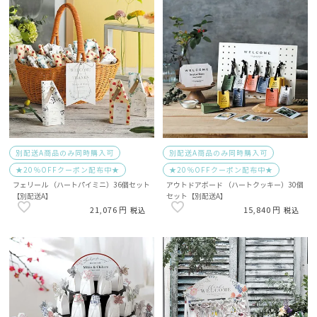
別配送A商品のみ同時購入可
別配送A商品のみ同時購入可
★20％OFFクーポン配布中★
★20％OFFクーポン配布中★
フェリール （ハートパイミニ）36個セット
アウトドアボード （ハートクッキー）30個
【別配送A】
セット【別配送A】
21,076
15,840
税込
税込