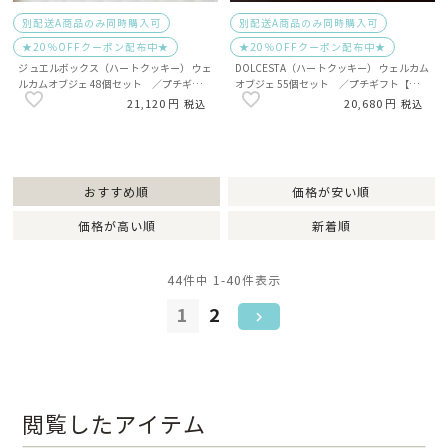
別配送A商品のみ同時購入可
別配送A商品のみ同時購入可
★20％OFFクーポン配布中★
★20％OFFクーポン配布中★
ジュエルボックス（ハートクッキー） ウェ
DOLCESTA（ハートクッキー） ウェルカム
ルカムオブジェ 48個セット ／プチギフト
オブジェ 55個セット ／プチギフト【別配
【別配送A】
送A】
21,120
20,680
税込
税込
おすすめ順
価格が安い順
価格が高い順
新着順
44
件中
1
-
40
件表示
1
2
閲覧したアイテム