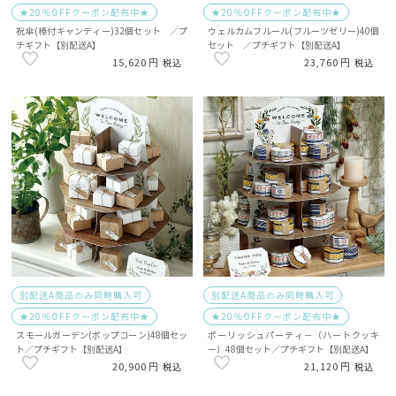
★20％OFFクーポン配布中★
★20％OFFクーポン配布中★
祝傘(棒付キャンディー)32個セット ／プ
ウェルカムフルール(フルーツゼリー)40個
チギフト【別配送A】
セット ／プチギフト【別配送A】
15,620
23,760
税込
税込
別配送A商品のみ同時購入可
別配送A商品のみ同時購入可
★20％OFFクーポン配布中★
★20％OFFクーポン配布中★
スモールガーデン(ポップコーン)48個セッ
ポーリッシュパーティ－（ハートクッキ
ト／プチギフト【別配送A】
ー）48個セット／プチギフト【別配送A】
20,900
21,120
税込
税込