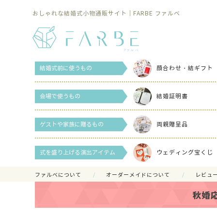
おしゃれな結婚式小物通販サイト｜FARBE ファルベ
結婚式前に使うもの
顔合わせ・結ギフト
会場で使うもの
結婚証明書
ゲストや家族に贈るもの
両親贈呈品
式を盛り上げる演出アイテム
ウェディング宝くじ
ファルべについて
オーダーメイドについて
レビュ