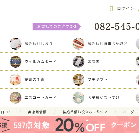
ログイン
お電話でのご注文OK!
顔合わせしおり
顔合わせ食事会記念品
ウェルカムボード
席次表
花嫁の手紙
プチギフト
エスコートカード
お子様ゲスト向け
ー口コミ
実店舗情報
結婚準備お役立ちマガジン
オーダー