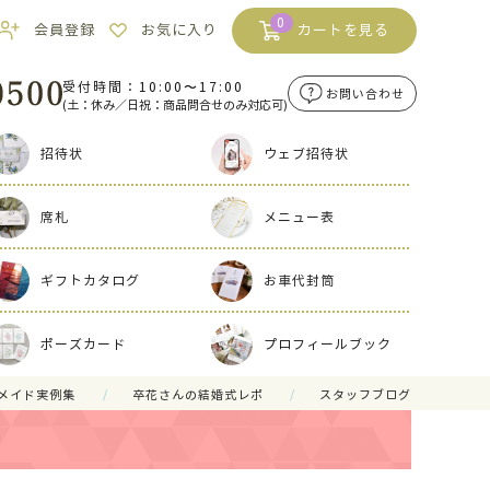
0
会員登録
お気に入り
カートを見る
受付時間：10:00〜17:00
お問い合わせ
(土：休み／日祝：商品問合せのみ対応可)
招待状
ウェブ招待状
席札
メニュー表
ギフトカタログ
お車代封筒
ポーズカード
プロフィールブック
メイド実例集
卒花さんの結婚式レポ
スタッフブログ