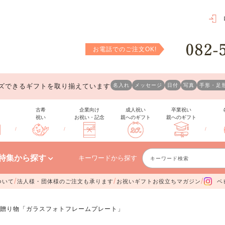
お電話でのご注文OK!
ズできるギフトを取り揃えています
名入れ
メッセージ
日付
写真
手形・足
古希
企業向け
成人祝い
卒業祝い
祝い
お祝い・記念
親へのギフト
親へのギフト
/
/
/
特集から探す
キーワードから探す
/
/
/
ついて
法人様・団体様のご注文も承ります
お祝いギフトお役立ちマガジン
ベ
贈り物「ガラスフォトフレームプレート」