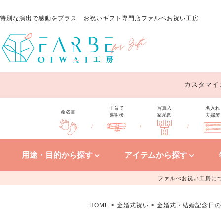
特別な演出で感動をプラス
お祝いギフト専門店ファルベお祝い工房
カスタマイ
子育て
写真入
名入れ
命名書
感謝状
家系図
夫婦箸
/
/
/
用途・目的から探す
アイテムから探す
ファルべお祝い工房に
HOME
金婚式祝い
金婚式・結婚記念日の