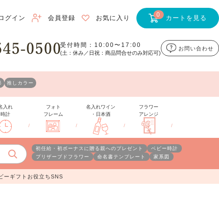
0
ログイン
会員登録
お気に入り
カートを見る
受付時間：10:00〜17:00
お問い合わせ
(土：休み／日祝：商品問合せのみ対応可)
形
推しカラー
名入れ
フォト
名入れワイン
フラワー
時計
フレーム
・日本酒
アレンジ
/
/
/
/
初任給・初ボーナスに贈る親へのプレゼント
ベビー時計
プリザーブドフラワー
命名書テンプレート
家系図
ビーギフトお役立ちSNS