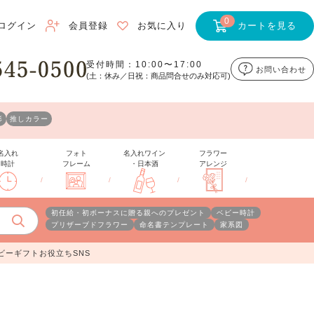
0
ログイン
会員登録
お気に入り
カートを見る
受付時間：10:00〜17:00
お問い合わせ
(土：休み／日祝：商品問合せのみ対応可)
形
推しカラー
名入れ
フォト
名入れワイン
フラワー
時計
フレーム
・日本酒
アレンジ
/
/
/
/
初任給・初ボーナスに贈る親へのプレゼント
ベビー時計
プリザーブドフラワー
命名書テンプレート
家系図
ビーギフトお役立ちSNS