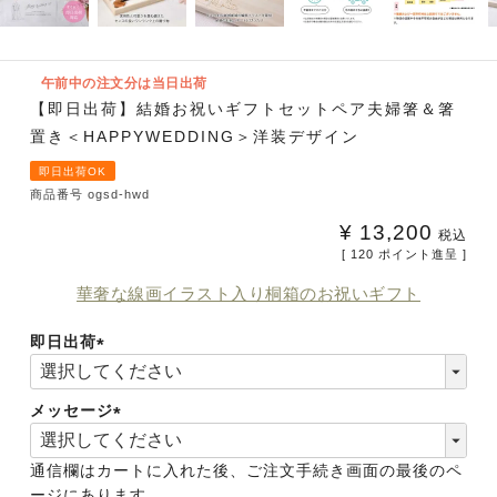
午前中の注文分は当日出荷
【即日出荷】結婚お祝いギフトセットペア夫婦箸＆箸
置き＜HAPPYWEDDING＞洋装デザイン
即日出荷OK
商品番号
ogsd-hwd
¥
13,200
税込
[
120
ポイント進呈 ]
華奢な線画イラスト入り桐箱のお祝いギフト
即日出荷
(必
須)
メッセージ
(必
須)
通信欄はカートに入れた後、ご注文手続き画面の最後のペ
ージにあります。