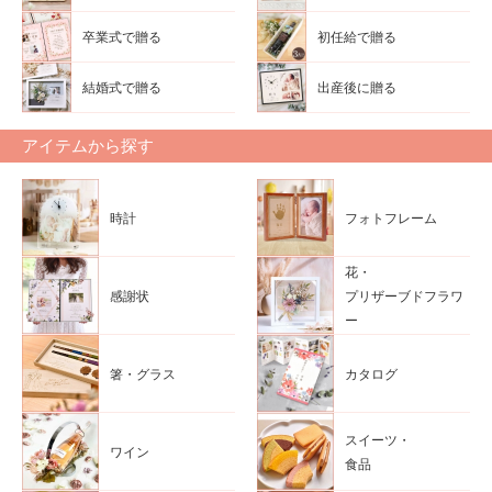
卒業式で贈る
初任給で贈る
結婚式で贈る
出産後に贈る
アイテムから探す
時計
フォトフレーム
花・
感謝状
プリザーブドフラワ
ー
箸・グラス
カタログ
スイーツ・
ワイン
食品