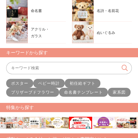
命名書
名詩・名前花
アクリル・
ぬいぐるみ
ガラス
キーワードから探す
ポスター
ベビー時計
初任給ギフト
プリザーブドフラワー
命名書テンプレート
家系図
特集から探す