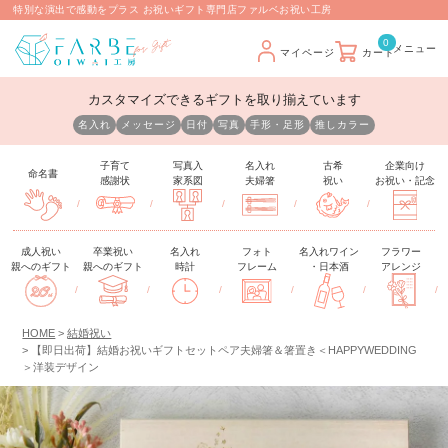
特別な演出で感動をプラス お祝いギフト専門店ファルベお祝い工房
0
マイページ
カート
カスタマイズできるギフトを取り揃えています
名入れ
メッセージ
日付
写真
手形・足形
推しカラー
子育て
写真入
名入れ
古希
企業向け
命名書
感謝状
家系図
夫婦箸
祝い
お祝い・記念
/
/
/
/
/
成人祝い
卒業祝い
名入れ
フォト
名入れワイン
フラワー
親へのギフト
親へのギフト
時計
フレーム
・日本酒
アレンジ
/
/
/
/
/
/
HOME
結婚祝い
【即日出荷】結婚お祝いギフトセットペア夫婦箸＆箸置き＜HAPPYWEDDING
＞洋装デザイン