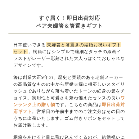
すぐ届く！即日出荷対応
ペア夫婦箸＆箸置きギフト
日常使いできる
夫婦箸と箸置きの結婚お祝いギフト
セット
。桐箱にはシンプルで繊細なタッチの線画イ
ラストがレーザー彫刻された大人っぽくておしゃれな
デザインです。
箸は創業大正9年の、歴史と実績のある老舗メーカー
の高品質なものの中から新婚夫婦に相応しいスタイリ
ッシュでありながら落ち着いたトーンの細身の箸をチ
ョイス。実用性と可愛さを兼ね備えたセンスの良い
ワ
ンランク上の贈り物
です。こちらの商品は
即日出荷対
応ギフト
。営業日の午前中までのご注文分はその日の
うちに出荷いたします。ゴム付きリボンをセットして
お届け致します。
桐箱をあけると目に飛び込んでくるのが、結婚祝いに