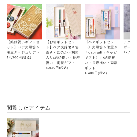
【結婚祝いギフトセ
【お箸ギフトセッ
《ペアギフトセッ
アクリ
ット】ペア夫婦箸＆
ト】ペア夫婦箸＆箸
ト》夫婦箸＆箸置き
ボード「
箸置き＜ジュリア＞
置き＜ほのか＞桐箱
「capi gift（キャピ
12,100
14,300円
(税込)
入り/結婚祝い・長寿
ギフト）」/結婚祝
祝い・両親ギフト
い・長寿祝い・両親
4,620円
(税込)
ギフト
4,400円
(税込)
閲覧したアイテム