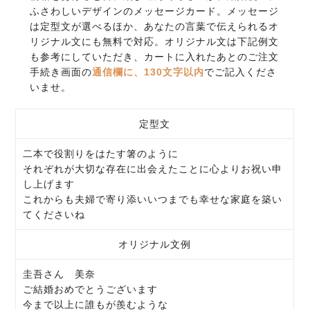
ふさわしいデザインのメッセージカード。メッセージ
は定型文が選べるほか、あなたの言葉で伝えられるオ
リジナル文にも無料で対応。オリジナル文は下記例文
も参考にしていただき、カートに入れたあとのご注文
手続き画面の
通信欄に、130文字以内
でご記入くださ
いませ。
定型文
二本で役割りをはたす箸のように
それぞれが大切な存在に出会えたことに心よりお祝い申
し上げます
これからも夫婦で寄り添いいつまでも幸せな家庭を築い
てくださいね
オリジナル文例
圭吾さん 美奈
ご結婚おめでとうございます
今まで以上に誰もが羨むような