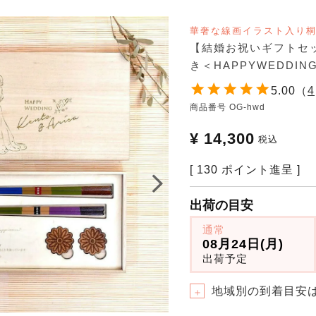
華奢な線画イラスト入り
【結婚お祝いギフトセ
き＜HAPPYWEDDI
5.00
（
4
商品番号
OG-hwd
¥
14,300
税込
[
130
ポイント進呈 ]
出荷の目安
通常
08月24日(月)
出荷予定
地域別の到着目安
＋