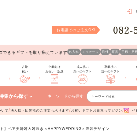
お電話でのご注文OK!
ズできるギフトを取り揃えています
名入れ
メッセージ
日付
写真
手形・足
古希
企業向け
成人祝い
卒業祝い
祝い
お祝い・記念
親へのギフト
親へのギフト
/
/
/
特集から探す
キーワードから探す
/
/
/
ついて
法人様・団体様のご注文も承ります
お祝いギフトお役立ちマガジン
ベ
ト】ペア夫婦箸＆箸置き＜HAPPYWEDDING＞洋装デザイン