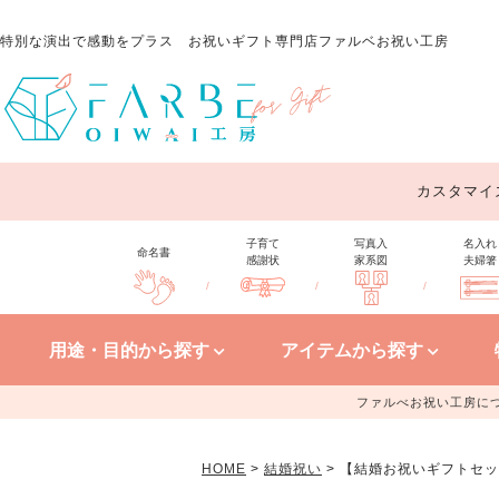
特別な演出で感動をプラス
お祝いギフト専門店ファルベお祝い工房
カスタマイ
子育て
写真入
名入れ
命名書
感謝状
家系図
夫婦箸
/
/
/
用途・目的から探す
アイテムから探す
ファルべお祝い工房に
HOME
結婚祝い
【結婚お祝いギフトセッ