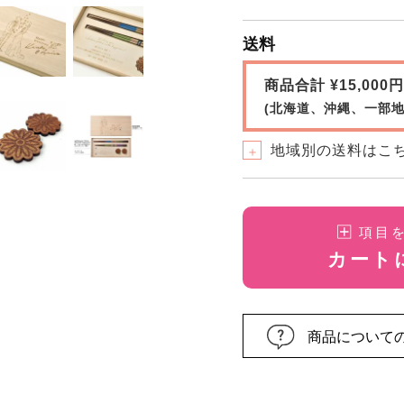
送料
商品合計 ¥15,00
(北海道、沖縄、一部地
地域別の送料はこ
＋
項目
カート
商品について