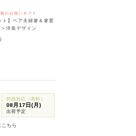
桐箱のお祝いギフト
ット】ペア夫婦箸＆箸置
NG＞洋装デザイン
）
特急対応（有料）
08月17日(月)
出荷予定
はこちら