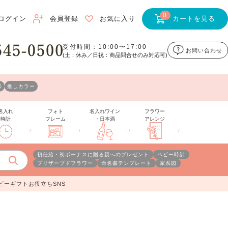
0
ログイン
会員登録
お気に入り
カートを見る
受付時間：10:00〜17:00
お問い合わせ
(土：休み／日祝：商品問合せのみ対応可)
形
推しカラー
名入れ
フォト
名入れワイン
フラワー
時計
フレーム
・日本酒
アレンジ
/
/
/
/
初任給・初ボーナスに贈る親へのプレゼント
ベビー時計
プリザーブドフラワー
命名書テンプレート
家系図
ビーギフトお役立ちSNS