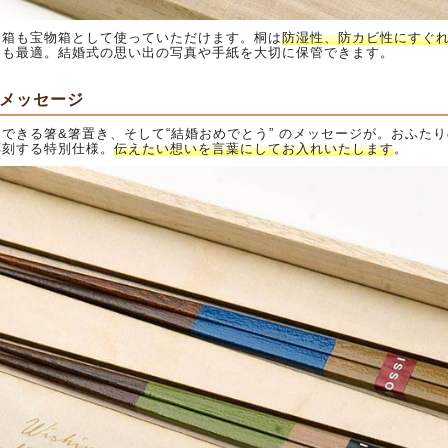
桐箱も宝物箱として使っていただけます。桐は
防湿性、防カビ性にすぐ
ても最適。結婚式の思い出の写真や手紙を大切に保管できます。
メッセージ
できる箸&箸置き、そして“結婚おめでとう” のメッセージが。おふた
彫刻する特別仕様。
伝えたい想いを言葉にしてお入れいたします
。