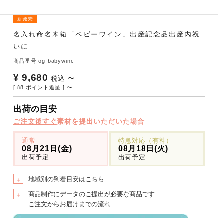
新発売
名入れ命名木箱「ベビーワイン」出産記念品出産内祝
いに
商品番号
og-babywine
¥
9,680
税込
〜
[
88
ポイント進呈 ]
〜
出荷の目安
ご注文後すぐ
素材を提出いただいた場合
通常
特急対応（有料）
08月21日(金)
08月18日(火)
出荷予定
出荷予定
地域別の到着目安はこちら
＋
商品制作にデータのご提出が必要な商品です
＋
ご注文からお届けまでの流れ