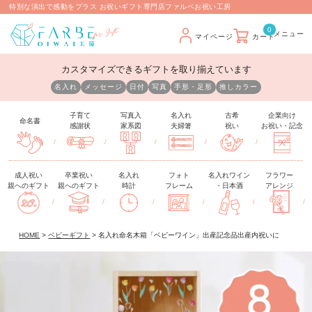
特別な演出で感動をプラス お祝いギフト専門店ファルベお祝い工房
0
マイページ
カート
カスタマイズできるギフトを取り揃えています
名入れ
メッセージ
日付
写真
手形・足形
推しカラー
子育て
写真入
名入れ
古希
企業向け
命名書
感謝状
家系図
夫婦箸
祝い
お祝い・記念
/
/
/
/
/
成人祝い
卒業祝い
名入れ
フォト
名入れワイン
フラワー
親へのギフト
親へのギフト
時計
フレーム
・日本酒
アレンジ
/
/
/
/
/
/
HOME
ベビーギフト
名入れ命名木箱「ベビーワイン」出産記念品出産内祝いに