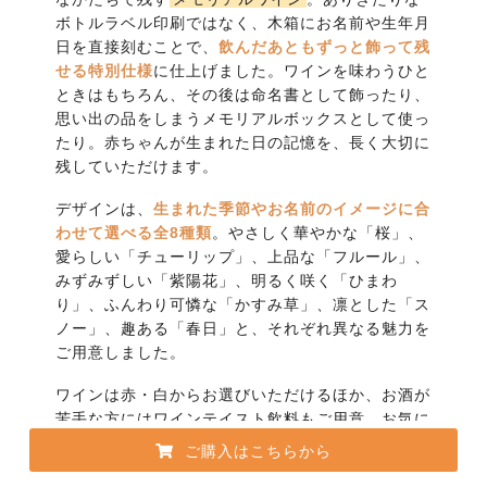
ボトルラベル印刷ではなく、木箱にお名前や生年月
日を直接刻むことで、
飲んだあともずっと飾って残
せる特別仕様
に仕上げました。ワインを味わうひと
ときはもちろん、その後は命名書として飾ったり、
思い出の品をしまうメモリアルボックスとして使っ
たり。赤ちゃんが生まれた日の記憶を、長く大切に
残していただけます。
デザインは、
生まれた季節やお名前のイメージに合
わせて選べる全8種類
。やさしく華やかな「桜」、
愛らしい「チューリップ」、上品な「フルール」、
みずみずしい「紫陽花」、明るく咲く「ひまわ
り」、ふんわり可憐な「かすみ草」、凛とした「ス
ノー」、趣ある「春日」と、それぞれ異なる魅力を
ご用意しました。
ワインは赤・白からお選びいただけるほか、お酒が
苦手な方にはワインテイスト飲料もご用意。お気に
入りのワインを入れたい方には、木箱のみのご注文
ご購入はこちらから
も可能です。
祖父母やご親戚への出産内祝いとして