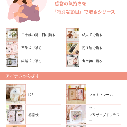
二十歳の誕生日に贈る
成人式で贈る
卒業式で贈る
初任給で贈る
結婚式で贈る
出産後に贈る
アイテムから探す
時計
フォトフレーム
花・
感謝状
プリザーブドフラワ
ー