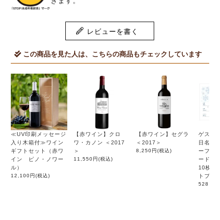
きます。
レビューを書く
この商品を見た人は、こちらの商品もチェックしています
≪UV印刷メッセージ
【赤ワイン】クロ
【赤ワイン】セグラ
ゲスト
入り木箱付≫ワイン
ワ・カノン ＜2017
＜2017＞
日名前
ギフトセット（赤ワ
＞
8,250円
(税込)
ーフレ
イン ピノ・ノワー
11,550円
(税込)
ード（
ル）
10枚入
12,100円
(税込)
トブッ
528円
(