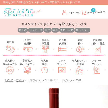
特別な演出で感動をプラス お祝いギフト専門店ファルベお祝い工房
0
マイページ
カート
カスタマイズできるギフトを取り揃えています
名入れ
メッセージ
日付
写真
手形・足形
推しカラー
子育て
写真入
名入れ
古希
企業向け
命名書
感謝状
家系図
夫婦箸
祝い
お祝い・記念
/
/
/
/
/
成人祝い
卒業祝い
名入れ
フォト
名入れワイン
フラワー
親へのギフト
親へのギフト
時計
フレーム
・日本酒
アレンジ
/
/
/
/
/
/
HOME
ワイン
【赤ワイン】バルバレスコ リゼルヴァ 2001