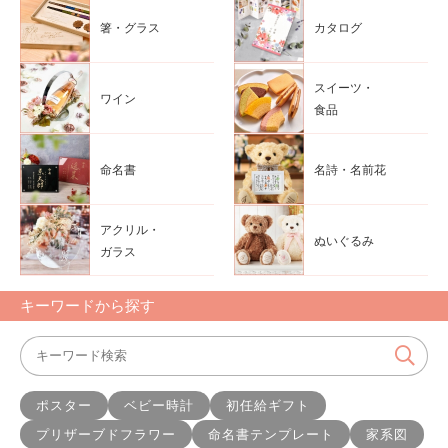
箸・グラス
カタログ
スイーツ・
ワイン
食品
命名書
名詩・名前花
アクリル・
ぬいぐるみ
ガラス
キーワードから探す
ポスター
ベビー時計
初任給ギフト
プリザーブドフラワー
命名書テンプレート
家系図