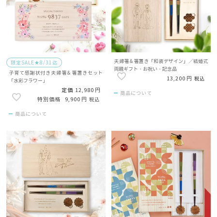
夫婦箸＆箸置き「和装デザイン」／結婚式
限定SALE★8/31迄
両親ギフト・お祝い・記念品
子育て感謝状付き夫婦箸＆箸置きセット
13,200
税込
「水彩フラワー」
定価
12,980
商品について
9,900
税込
商品について