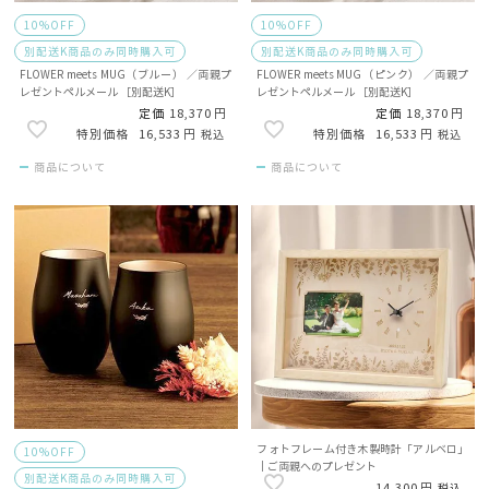
10%OFF
10%OFF
別配送K商品のみ同時購入可
別配送K商品のみ同時購入可
FLOWER meets MUG（ブルー） ／両親プ
FLOWER meets MUG（ピンク） ／両親プ
レゼントペルメール ［別配送K］
レゼントペルメール ［別配送K］
定価
18,370
定価
18,370
16,533
16,533
税込
税込
商品について
商品について
フォトフレーム付き木製時計「アルベロ」
10%OFF
｜ご両親へのプレゼント
別配送K商品のみ同時購入可
14,300
税込