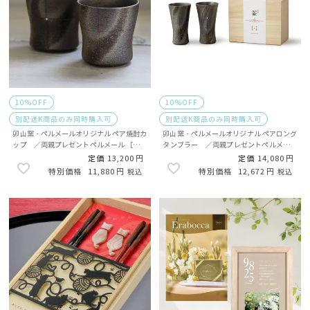
10%OFF
10%OFF
別配送K商品のみ同時購入可
別配送K商品のみ同時購入可
卯山窯・ペルメールオリジナル ペア焼酎カ
卯山窯・ペルメールオリジナル ペアロング
ップ ／両親プレゼントペルメール ［別配
タンブラー ／両親プレゼントペルメール
送K］
［別配送K］
定価
13,200
定価
14,080
11,880
12,672
税込
税込