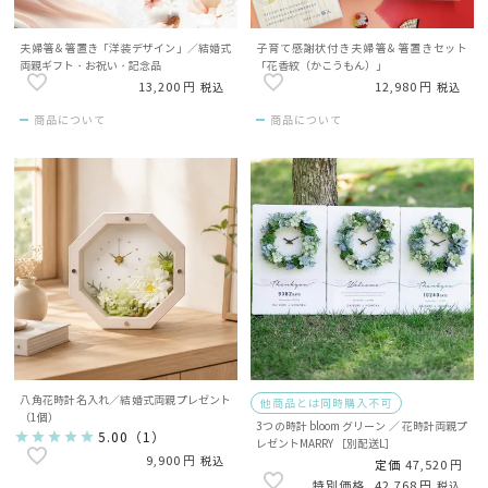
夫婦箸＆箸置き「洋装デザイン」／結婚式
子育て感謝状付き夫婦箸＆箸置きセット
両親ギフト・お祝い・記念品
「花香紋（かこうもん）」
13,200
12,980
税込
税込
商品について
商品について
八角花時計名入れ／結婚式両親プレゼント
他商品とは同時購入不可
（1個）
3つの時計 bloom グリーン ／ 花時計両親プ
5.00
（
1
）
レゼントMARRY ［別配送L］
9,900
税込
定価
47,520
42,768
税込