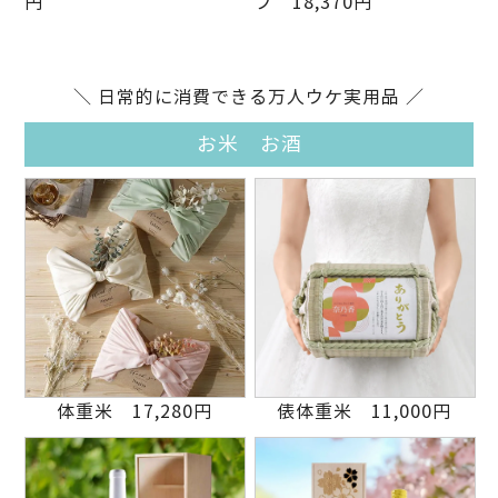
円
プ 18,370円
＼ 日常的に消費できる万人ウケ実用品 ／
お米 お酒
体重米 17,280円
俵体重米 11,000円