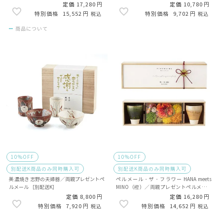
定価
17,280
定価
10,780
15,552
9,702
税込
税込
商品について
10%OFF
10%OFF
別配送K商品のみ同時購入可
別配送K商品のみ同時購入可
美濃焼き 志野の夫婦器／両親プレゼントペ
ペルメール・ザ・フラワー HANA meets
ルメール ［別配送K］
MINO（橙）／両親プレゼントペルメール
［別配送K］
定価
8,800
定価
16,280
7,920
14,652
税込
税込