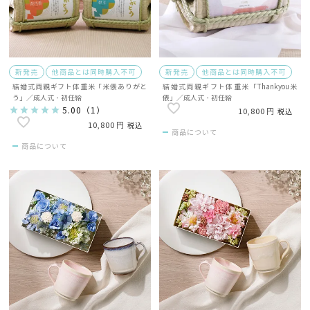
新発売
他商品とは同時購入不可
新発売
他商品とは同時購入不可
結婚式両親ギフト体重米「米俵ありがと
結婚式両親ギフト体重米「Thankyou米
う」／成人式・初任給
俵」／成人式・初任給
5.00
（
1
）
10,800
税込
10,800
税込
商品について
商品について