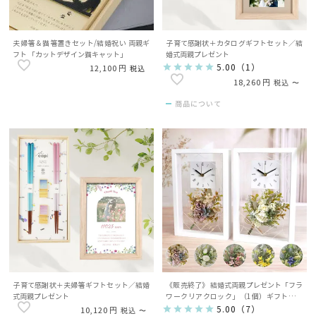
夫婦箸＆猫箸置きセット/結婚祝い 両親ギ
子育て感謝状＋カタログギフトセット／結
フト 「カットデザイン猫キャット」
婚式両親プレゼント
5.00
（
1
）
12,100
税込
18,260
税込
〜
商品について
子育て感謝状＋夫婦箸ギフトセット／結婚
《販売終了》 結婚式両親プレゼント「フラ
式両親プレゼント
ワークリアクロック」（1個）ギフトボッ
クスラッピング付
5.00
（
7
）
10,120
税込
〜