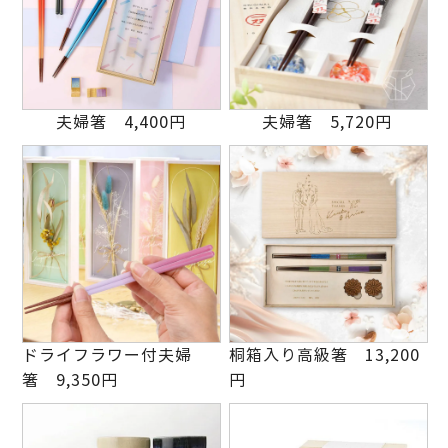
夫婦箸 4,400円
夫婦箸 5,720円
ドライフラワー付夫婦
桐箱入り高級箸 13,200
箸 9,350円
円