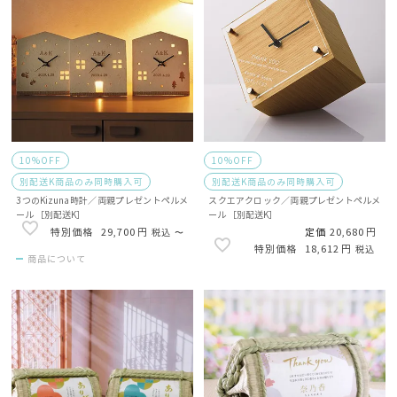
10%OFF
10%OFF
別配送K商品のみ同時購入可
別配送K商品のみ同時購入可
3つのKizuna時計／両親プレゼントペルメ
スクエアクロック／両親プレゼントペルメ
ール ［別配送K］
ール ［別配送K］
29,700
定価
20,680
税込
〜
18,612
税込
商品について