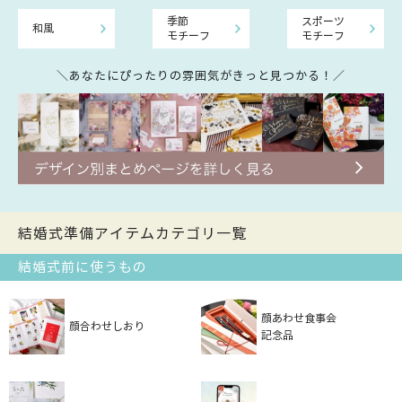
季節
スポーツ
和風
モチーフ
モチーフ
＼あなたにぴったりの雰囲気がきっと見つかる！／
結婚式準備アイテムカテゴリ一覧
結婚式前に使うもの
顔あわせ食事会
顔合わせしおり
記念品