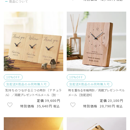
商品について
10%OFF
10%OFF
別配送K商品のみ同時購入可
別配送K商品のみ同時購入可
気持ちのつながる三つの時計（ナチュラ
時を重ねる年輪時計／両親プレゼントペル
ル） ／両親プレゼントペルメール ［別配送
メール ［別配送K］
K］
定価
39,600
定価
23,100
35,640
20,790
税込
税込