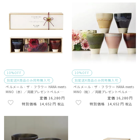
10%OFF
10%OFF
別配送K商品のみ同時購入可
別配送K商品のみ同時購入可
ペルメール・ザ・フラワー HANA meets
ペルメール・ザ・フラワー HANA meets
MINO（赤）／両親プレゼントペルメール
MINO（桃）／両親プレゼントペルメール
［別配送K］
［別配送K］
定価
16,280
定価
16,280
14,652
14,652
税込
税込