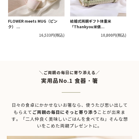
FLOWER meets MUG（ピン
結婚式両親ギフト体重米
ク） ...
「Thankyou米俵...
16,533円
(税込)
10,800円
(税込)
＼ご両親の毎日に寄り添える／
実用品No.1 食器・箸
日々の食卓にかかせないお箸なら、使うたび思い出して
ご両親の毎日にそっと寄り添う
もらえて
ことが出来ま
す。
「二人仲良く美味しいごはんを食べてね」そんな想
いをこめた両親プレゼントに。