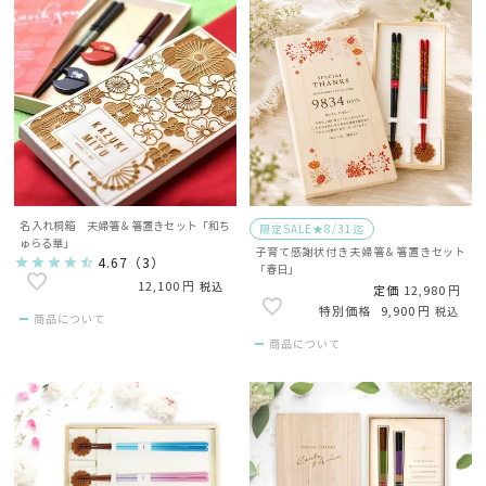
名入れ桐箱 夫婦箸＆箸置きセット「和ち
限定SALE★8/31迄
ゅらる華」
子育て感謝状付き夫婦箸＆箸置きセット
4.67
（
3
）
「春日」
12,100
税込
定価
12,980
9,900
税込
商品について
商品について