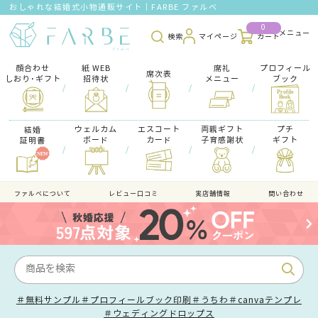
おしゃれな結婚式小物通販サイト｜FARBE ファルベ
0
検索
マイページ
カート
顔合わせ
紙 WEB
席礼
プロフィール
席次表
しおり･ギフト
招待状
メニュー
ブック
/
/
/
/
ウェルカム
エスコート
両親ギフト
プチ
結婚
ボード
カード
子育感謝状
ギフト
証明書
/
/
/
/
ファルべについて
レビュー口コミ
実店舗情報
問い合わせ
＃無料サンプル
＃プロフィールブック印刷
＃うちわ
＃canvaテンプレ
＃ウェディングドロップス