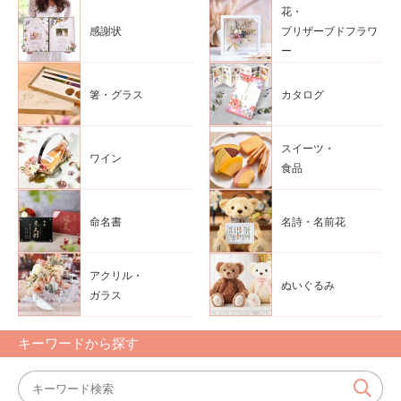
花・
感謝状
プリザーブドフラワ
ー
箸・グラス
カタログ
スイーツ・
ワイン
食品
命名書
名詩・名前花
アクリル・
ぬいぐるみ
ガラス
キーワードから探す