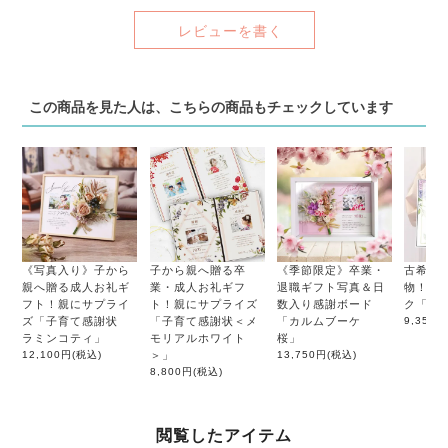
レビューを書く
この商品を見た人は、こちらの商品もチェックしています
《写真入り》子から
子から親へ贈る卒
《季節限定》卒業・
古希祝い
親へ贈る成人お礼ギ
業・成人お礼ギフ
退職ギフト写真＆日
物！メ
フト！親にサプライ
ト！親にサプライズ
数入り感謝ボード
ク「古
ズ「子育て感謝状
「子育て感謝状＜メ
「カルムブーケ
9,350円
ラミンコティ」
モリアルホワイト
桜」
12,100円
(税込)
＞」
13,750円
(税込)
8,800円
(税込)
閲覧したアイテム