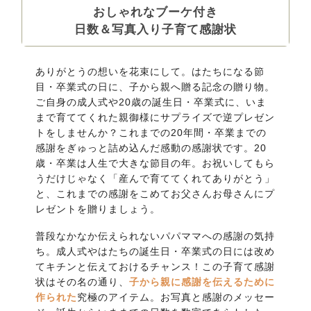
おしゃれなブーケ付き
日数＆写真入り子育て感謝状
ありがとうの想いを花束にして。はたちになる節
目・卒業式の日に、子から親へ贈る記念の贈り物。
ご自身の成人式や20歳の誕生日・卒業式に、いま
まで育ててくれた親御様にサプライズで逆プレゼン
トをしませんか？これまでの20年間・卒業までの
感謝をぎゅっと詰め込んだ感動の感謝状です。20
歳・卒業は人生で大きな節目の年。お祝いしてもら
うだけじゃなく「産んで育ててくれてありがとう」
と、これまでの感謝をこめてお父さんお母さんにプ
レゼントを贈りましょう。
普段なかなか伝えられないパパママへの感謝の気持
ち。成人式やはたちの誕生日・卒業式の日には改め
てキチンと伝えておけるチャンス！この子育て感謝
状はその名の通り、
子から親に感謝を伝えるために
作られた
究極のアイテム。お写真と感謝のメッセー