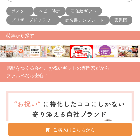
ポスター
ベビー時計
初任給ギフト
プリザーブドフラワー
命名書テンプレート
家系図
特集から探す
感動をつくる会社、お祝いギフトの専門家だから
ファルベなら安心！
ご購入はこちらから