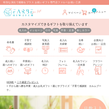
特別な演出で感動をプラス お祝いギフト専門店ファルベお祝い工房
0
マイページ
カート
カスタマイズできるギフトを取り揃えています
名入れ
メッセージ
日付
写真
手形・足形
推しカラー
子育て
写真入
名入れ
古希
企業向け
命名書
感謝状
家系図
夫婦箸
祝い
お祝い・記念
/
/
/
/
/
成人祝い
卒業祝い
名入れ
フォト
名入れワイン
フラワー
親へのギフト
親へのギフト
時計
フレーム
・日本酒
アレンジ
/
/
/
/
/
/
HOME
二十歳逆プレゼント
子から親へ贈る卒業・成人お礼ギフト！親にサプライズ「子育て感謝状 カルムブー
ケ」