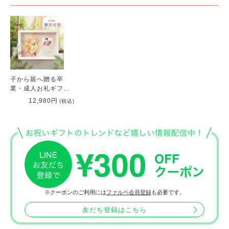
子から親へ贈る卒
業・成人お礼ギフ
ト！親にサプライズ
12,980円
(税込)
「子育て感謝状 カ
ルムブーケ」
※クーポンのご利用には
ファルベ会員登録
も必要です。
友だち登録はこちら