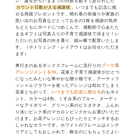
ジ、誕生からいままでの日数を数字であらわした
カウント日数が入る感謝状
。いつまでも記念に残
せる両親プレゼントです。晴れ着の前撮りや家族の
思い出のお写真などとっておきの1枚を感謝の気持
ちとともにボードにつめこんで。感動的で心あたた
まるギフトは写真入りの子育て感謝状で決まり！い
ただいたお写真の向き通り、縦or横で配置いたしま
す。（※トリミング・レイアウトはお任せいただき
ます）
奥行きのあるボックスフレームに流行りの
ブーケ風
アレンジメントをIN
。花束と子育て感謝状がひとつ
になったみたいな華やかな贈り物です。アーティフ
ィシャルフラワーを使ったアレンジは枯れてしまう
花束とちがって、
いつまでも記念に残せる
のもポイ
ント。カラーは4色、くすみ系のブルー、ヌーディ
ーなアイボリー、グリーン系のピスタチオ、ふんわ
り淡いピンク系のマカロンピンクからお選びいただ
けます。お花アレンジにもぴったりとマッチするお
しゃれなカラーです。ホワイトのフレームはインテ
リアとしてもおしゃれで、飾るのにもちょうどよい