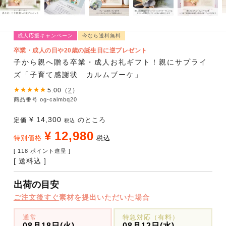
成人応援キャンペーン
今なら送料無料
卒業・成人の日や20歳の誕生日に逆プレゼント
子から親へ贈る卒業・成人お礼ギフト！親にサプライ
ズ「子育て感謝状 カルムブーケ」
5.00
（
2
）
商品番号
og-calmbq20
¥
14,300
のところ
定価
税込
¥
12,980
特別価格
税込
[
118
ポイント進呈 ]
送料込
出荷の目安
ご注文後すぐ
素材を提出いただいた場合
通常
特急対応（有料）
08月18日(火)
08月12日(水)