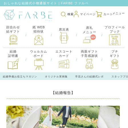
おしゃれな結婚式小物通販サイト｜FARBE ファルベ
検索
マイページ
カート
顔合わせ
紙 WEB
プロフィール
席礼
席次表
結ギフト
招待状
ブック
メニュー
/
/
/
/
結婚
ウェルカム
エスコート
両親ギフト
プチ
証明書
ボード
カード
子育感謝状
ギフト
/
/
/
/
結婚準備お役立ちマガジン
オリジナル実例集
卒花さんの結婚式レポ
スタッフブ
【結婚報告】