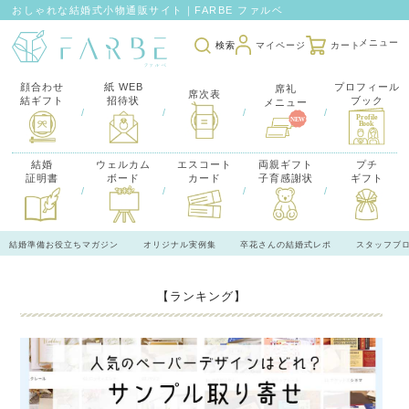
おしゃれな結婚式小物通販サイト｜FARBE ファルベ
検索
マイページ
カート
顔合わせ
紙 WEB
プロフィール
席礼
席次表
結ギフト
招待状
ブック
メニュー
/
/
/
/
結婚
ウェルカム
エスコート
両親ギフト
プチ
証明書
ボード
カード
子育感謝状
ギフト
/
/
/
/
結婚準備お役立ちマガジン
オリジナル実例集
卒花さんの結婚式レポ
スタッフブ
【ランキング】