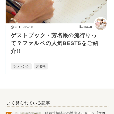
ikematsu
2018-05-10
ゲストブック・芳名帳の流行りっ
て？ファルベの人気BEST5をご紹
介!!
ランキング
芳名帳
よく見られている記事
結婚式招待状の返信メッセージ【文例