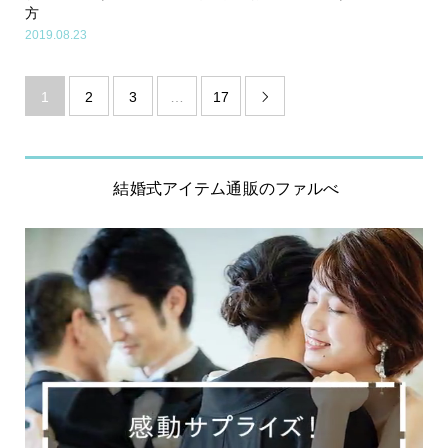
方
2019.08.23
1
2
3
…
17

結婚式アイテム通販のファルべ