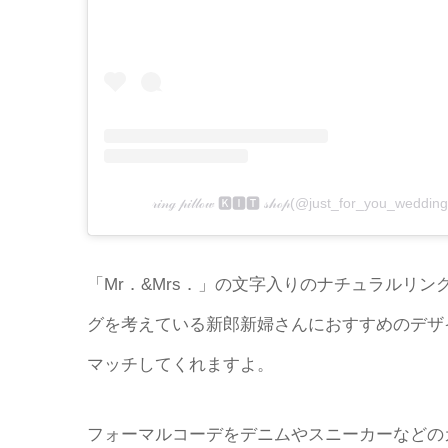
𝓇𝒾𝓃ℊ 𝓅𝒾𝓁𝓁ℴ𝓌 🅺🅸🆃 𝓈𝒽ℴ𝓅(@just_for_y
「Mr．&Mrs．」の文字入りのナチュラルリ
グを考えている新郎新婦さんにおすすめのデザ
マッチしてくれますよ。
フォーマルコーデをデニムやスニーカーなどの