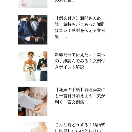
【例文付き】新郎さん必
読！気持ちがこもった謝辞
はコレ！感謝を伝える文例
集 ...
新郎だって伝えたい！親へ
の手紙読んでみる？文例付
きポイント解説...
【花嫁の手紙】義理両親に
も一言付け加えよう！気が
利く一言文例集...
こんな時どうする？結婚式
に出席しないけどお祝いし