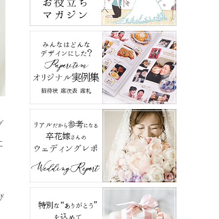
グ
に
び