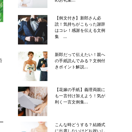
【例文付き】新郎さん必
読！気持ちがこもった謝辞
はコレ！感謝を伝える文例
集 ...
、
新郎だって伝えたい！親へ
婚
の手紙読んでみる？文例付
きポイント解説...
【花嫁の手紙】義理両親に
も一言付け加えよう！気が
利く一言文例集...
こんな時どうする？結婚式
に出席しないけどお祝いし