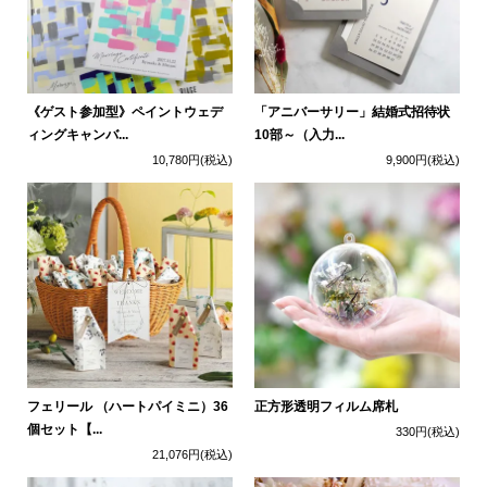
《ゲスト参加型》ペイントウェデ
「アニバーサリー」結婚式招待状
ィングキャンバ...
10部～（入力...
10,780円
(税込)
9,900円
(税込)
フェリール （ハートパイミニ）36
正方形透明フィルム席札
個セット【...
330円
(税込)
21,076円
(税込)