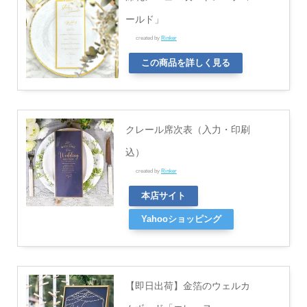
ールド」
created by
Rinker
この商品を詳しく見る
クレール席次表（入力・印刷
込）
created by
Rinker
本店サイト
Yahooショッピング
【即日出荷】金箔のウェルカ