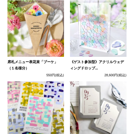
席札メニュー表花束「ブーケ」
《ゲスト参加型》アクリルウェデ
（１名様分）
ィングドロップ...
550円
(税込)
28,600円
(税込)