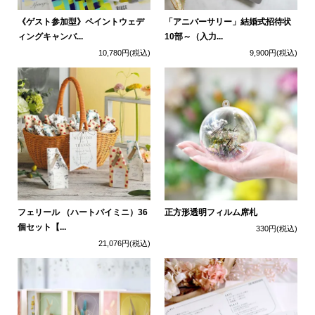
《ゲスト参加型》ペイントウェデ
「アニバーサリー」結婚式招待状
ィングキャンバ...
10部～（入力...
10,780円
(税込)
9,900円
(税込)
フェリール （ハートパイミニ）36
正方形透明フィルム席札
個セット【...
330円
(税込)
21,076円
(税込)