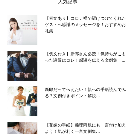
人気記事
【例文あり】コロナ禍で駆けつけてくれた
ゲストへ感謝のメッセージを！おすすめお
礼集...
【例文付き】新郎さん必読！気持ちがこも
った謝辞はコレ！感謝を伝える文例集 ...
新郎だって伝えたい！親への手紙読んでみ
る？文例付きポイント解説...
【花嫁の手紙】義理両親にも一言付け加え
よう！気が利く一言文例集...