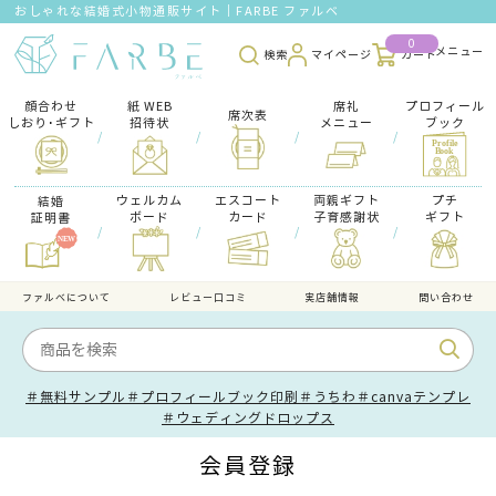
おしゃれな結婚式小物通販サイト｜FARBE ファルベ
0
検索
マイページ
カート
顔合わせ
紙 WEB
席礼
プロフィール
席次表
しおり･ギフト
招待状
メニュー
ブック
/
/
/
/
ウェルカム
エスコート
両親ギフト
プチ
結婚
ボード
カード
子育感謝状
ギフト
証明書
/
/
/
/
ファルべについて
レビュー口コミ
実店舗情報
問い合わせ
＃無料サンプル
＃プロフィールブック印刷
＃うちわ
＃canvaテンプレ
＃ウェディングドロップス
会員登録