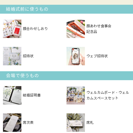
結婚式前に使うもの
顔あわせ食事会
顔合わせしおり
記念品
招待状
ウェブ招待状
会場で使うもの
ウェルカムボード・ウェル
結婚証明書
カムスペースセット
席次表
席札