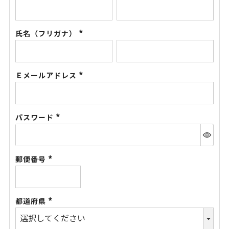
(必
須)
氏名（フリガナ）
(必
須)
Ｅメールアドレス
(必
須)
パスワード
(必
須)
郵便番号
(必
須)
都道府県
(必
須)