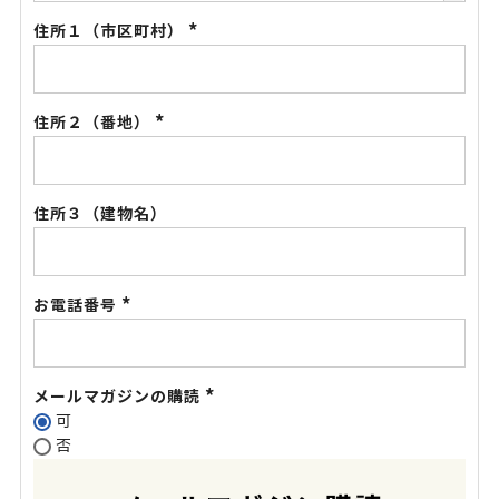
住所１（市区町村）
(必
須)
住所２（番地）
(必
須)
住所３（建物名）
お電話番号
(必
須)
メールマガジンの購読
可
(必
否
須)