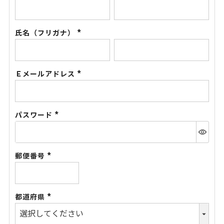
(必
須)
氏名（フリガナ）
(必
須)
Ｅメールアドレス
(必
須)
パスワード
(必
須)
郵便番号
(必
須)
都道府県
(必
須)