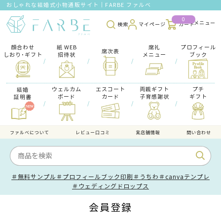
おしゃれな結婚式小物通販サイト｜FARBE ファルベ
0
検索
マイページ
カート
顔合わせ
紙 WEB
席礼
プロフィール
席次表
しおり･ギフト
招待状
メニュー
ブック
/
/
/
/
ウェルカム
エスコート
両親ギフト
プチ
結婚
ボード
カード
子育感謝状
ギフト
証明書
/
/
/
/
ファルべについて
レビュー口コミ
実店舗情報
問い合わせ
＃無料サンプル
＃プロフィールブック印刷
＃うちわ
＃canvaテンプレ
＃ウェディングドロップス
会員登録