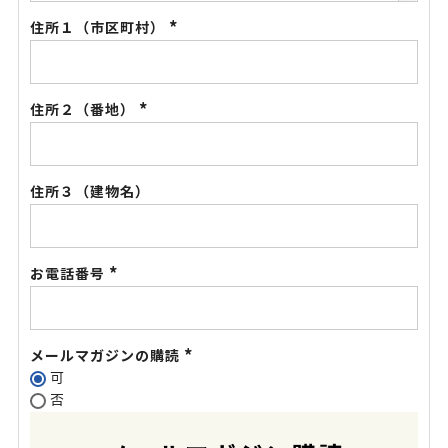
住所１（市区町村）
(必
須)
住所２（番地）
(必
須)
住所３（建物名）
お電話番号
(必
須)
メールマガジンの購読
可
(必
否
須)