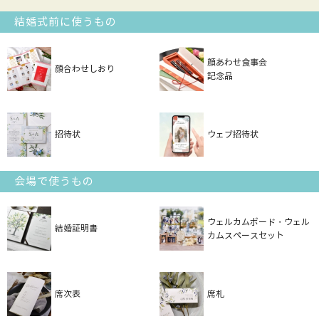
結婚式前に使うもの
顔あわせ食事会
顔合わせしおり
記念品
招待状
ウェブ招待状
会場で使うもの
ウェルカムボード・ウェル
結婚証明書
カムスペースセット
席次表
席札