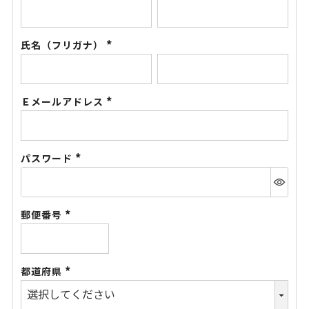
(必
須)
氏名（フリガナ）
(必
須)
Ｅメールアドレス
(必
須)
パスワード
(必
須)
郵便番号
(必
須)
都道府県
(必
須)