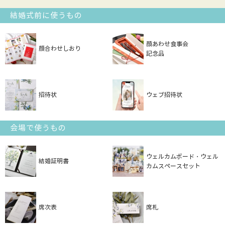
結婚式前に使うもの
顔あわせ食事会
顔合わせしおり
記念品
招待状
ウェブ招待状
会場で使うもの
ウェルカムボード・ウェル
結婚証明書
カムスペースセット
席次表
席札