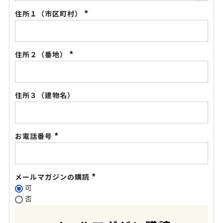
住所１（市区町村）
(必
須)
住所２（番地）
(必
須)
住所３（建物名）
お電話番号
(必
須)
メールマガジンの購読
可
(必
否
須)