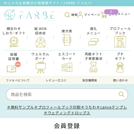
おしゃれな結婚式小物通販サイト｜FARBE ファルベ
0
検索
マイページ
カート
顔合わせ
紙 WEB
席礼
プロフィール
席次表
しおり･ギフト
招待状
メニュー
ブック
/
/
/
/
ウェルカム
エスコート
両親ギフト
プチ
結婚
ボード
カード
子育感謝状
ギフト
証明書
/
/
/
/
ファルべについて
レビュー口コミ
実店舗情報
問い合わせ
＃無料サンプル
＃プロフィールブック印刷
＃うちわ
＃canvaテンプレ
＃ウェディングドロップス
会員登録