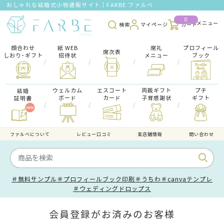
おしゃれな結婚式小物通販サイト｜FARBE ファルベ
0
検索
マイページ
カート
顔合わせ
紙 WEB
席礼
プロフィール
席次表
しおり･ギフト
招待状
メニュー
ブック
/
/
/
/
ウェルカム
エスコート
両親ギフト
プチ
結婚
ボード
カード
子育感謝状
ギフト
証明書
/
/
/
/
ファルべについて
レビュー口コミ
実店舗情報
問い合わせ
＃無料サンプル
＃プロフィールブック印刷
＃うちわ
＃canvaテンプレ
＃ウェディングドロップス
会員登録がお済みのお客様