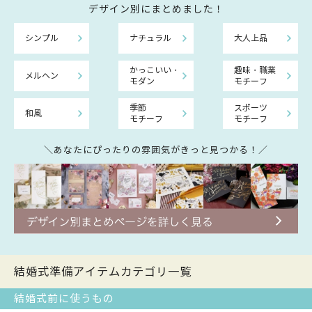
デザイン別にまとめました！
シンプル
ナチュラル
大人上品
かっこいい・
趣味・職業
メルヘン
モダン
モチーフ
季節
スポーツ
和風
モチーフ
モチーフ
＼あなたにぴったりの雰囲気がきっと見つかる！／
結婚式準備アイテムカテゴリ一覧
結婚式前に使うもの