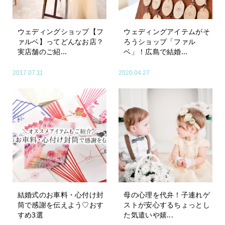
ウェディングショップ【フ
ウェディングアイテムがそ
ァルベ】ってどんなお店？
ろうショップ「ファル
実店舗のご紹...
ベ」！広島で結婚...
2017.07.11
2020.04.27
結婚式のお車料・心付け封
母の心理を代弁！子連れゲ
筒で感謝を伝えよう♡おす
ストが安心するちょっとし
すめ3選
た気遣いや嬉...