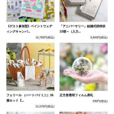
《ゲスト参加型》ペイントウェデ
「アニバーサリー」結婚式招待状
ィングキャンバ...
10部～（入力...
10,780円
(税込)
9,900円
(税込)
フェリール （ハートパイミニ）36
正方形透明フィルム席札
個セット【...
330円
(税込)
21,076円
(税込)