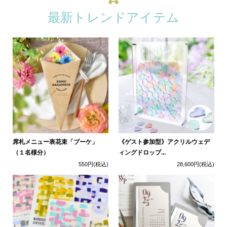
最新トレンドアイテム
席札メニュー表花束「ブーケ」
《ゲスト参加型》アクリルウェデ
（１名様分）
ィングドロップ...
550円
(税込)
28,600円
(税込)