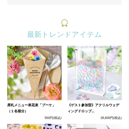
最新トレンドアイテム
席札メニュー表花束「ブーケ」
《ゲスト参加型》アクリルウェデ
（１名様分）
ィングドロップ...
550円
(税込)
28,600円
(税込)