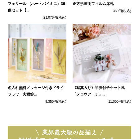
フェリール （ハートパイミニ）36
正方形透明フィルム席札
個セット【...
330円
(税込)
21,076円
(税込)
名入れ無料メッセージ付きドライ
《写真入り》半券付チケット風
フラワー夫婦箸...
「メロウアーチ」...
9,350円
(税込)
11,000円
(税込)