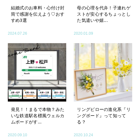
結婚式のお車料・心付け封
母の心理を代弁！子連れゲ
筒で感謝を伝えよう♡おす
ストが安心するちょっとし
すめ3選
た気遣いや嬉...
2024.07.26
2020.01.09
発見！！まるで本物？みた
リングピローの進化系『リ
いな鉄道駅名標風ウェルカ
ングボード』って知って
ムボードがす...
る？
2020.09.10
2020.10.24