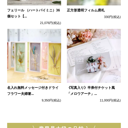
フェリール （ハートパイミニ）36
正方形透明フィルム席札
個セット【...
330円
(税込)
21,076円
(税込)
名入れ無料メッセージ付きドライ
《写真入り》半券付チケット風
フラワー夫婦箸...
「メロウアーチ」...
9,350円
(税込)
11,000円
(税込)