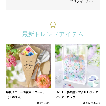
プロフィール
最新トレンドアイテム
席札メニュー表花束「ブーケ」
《ゲスト参加型》アクリルウェデ
（１名様分）
ィングドロップ...
550円
(税込)
28,600円
(税込)