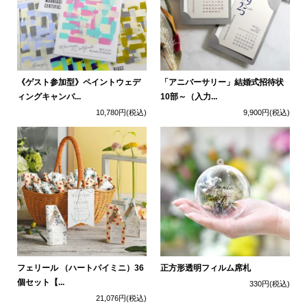
《ゲスト参加型》ペイントウェデ
「アニバーサリー」結婚式招待状
ィングキャンバ...
10部～（入力...
10,780円
(税込)
9,900円
(税込)
フェリール （ハートパイミニ）36
正方形透明フィルム席札
個セット【...
330円
(税込)
21,076円
(税込)