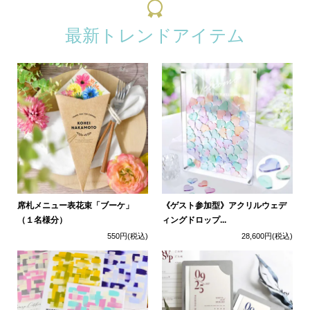
最新トレンドアイテム
席札メニュー表花束「ブーケ」
《ゲスト参加型》アクリルウェデ
（１名様分）
ィングドロップ...
550円
(税込)
28,600円
(税込)