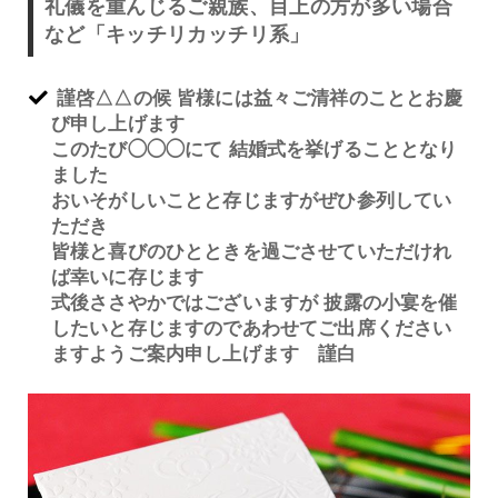
礼儀を重んじるご親族、目上の方が多い場合
など「キッチリカッチリ系」
謹啓△△の候 皆様には益々ご清祥のこととお慶
び申し上げます
このたび◯◯◯にて 結婚式を挙げることとなり
ました
おいそがしいことと存じますがぜひ参列してい
ただき
皆様と喜びのひとときを過ごさせていただけれ
ば幸いに存じます
式後ささやかではございますが 披露の小宴を催
したいと存じますのであわせてご出席ください
ますようご案内申し上げます 謹白