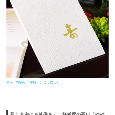
参考：招待状「華縁（はなえにし）
親しき中にも礼儀あり、好感度の高い「やや