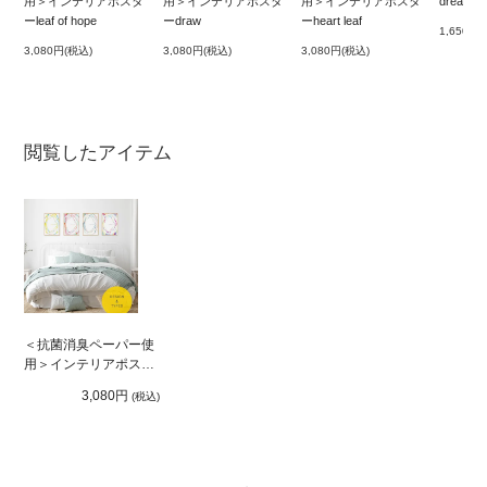
用＞インテリアポスタ
用＞インテリアポスタ
用＞インテリアポスタ
dream fl
ーleaf of hope
ーdraw
ーheart leaf
1,650円
(
3,080円
(税込)
3,080円
(税込)
3,080円
(税込)
閲覧したアイテム
＜抗菌消臭ペーパー使
用＞インテリアポスタ
ーin dream
3,080円
(税込)