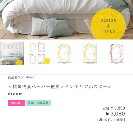
商品番号
in_dream
＜抗菌消臭ペーパー使用＞インテリアポスターin
dream
20%OFF
抗菌・消臭効果
¥
3,850
定価
¥
3,080
[
28
ポイント進呈 ]