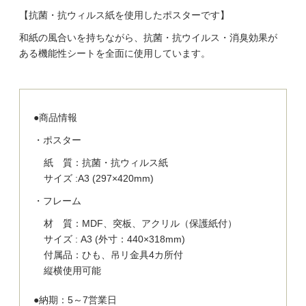
【抗菌・抗ウィルス紙を使用したポスターです】
和紙の風合いを持ちながら、抗菌・抗ウイルス・消臭効果が
ある機能性シートを全面に使用しています。
●商品情報
・ポスター
紙 質：抗菌・抗ウィルス紙
サイズ :A3 (297×420mm)
・フレーム
材 質：MDF、突板、アクリル（保護紙付）
サイズ : A3 (外寸：440×318mm)
付属品：ひも、吊リ金具4カ所付
縦横使用可能
●納期：5～7営業日