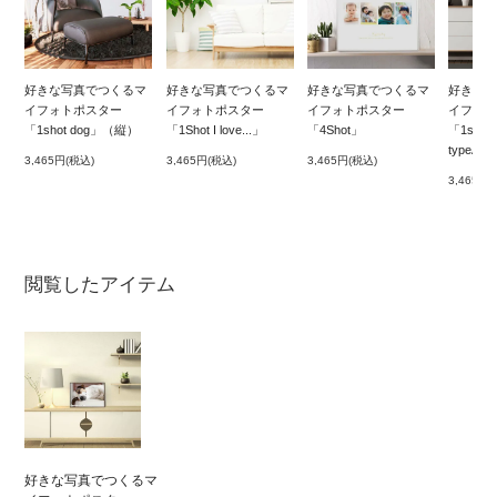
好きな写真でつくるマ
好きな写真でつくるマ
好きな写真でつくるマ
好きな写
イフォトポスター
イフォトポスター
イフォトポスター
イフォト
「1shot dog」（縦）
「1Shot I love...」
「4Shot」
「1shot 
typeA」
3,465円
(税込)
3,465円
(税込)
3,465円
(税込)
3,465円
(
閲覧したアイテム
好きな写真でつくるマ