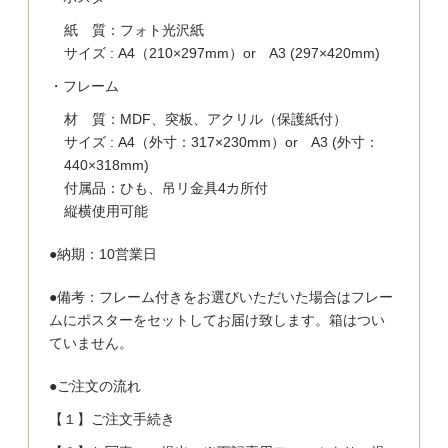
紙 質：フォト光沢紙
サイズ : A4（210×297mm）or A3 (297×420mm)
・フレーム
材 質：MDF、突板、アクリル（保護紙付）
サイズ : A4（外寸：317×230mm）or A3 (外寸：
440×318mm)
付属品：ひも、吊リ金具4カ所付
縦横使用可能
●納期：10営業日
●備考：フレーム付きをお選びいただいた場合はフレー
ムにポスターをセットしてお届け致します。箱はつい
ていません。
●ご注文の流れ
【１】ご注文手続き