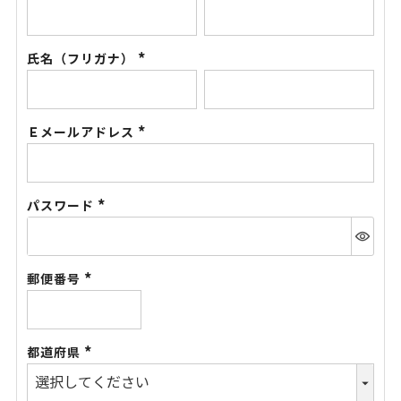
(必
須)
氏名（フリガナ）
(必
須)
Ｅメールアドレス
(必
須)
パスワード
(必
須)
郵便番号
(必
須)
都道府県
(必
須)