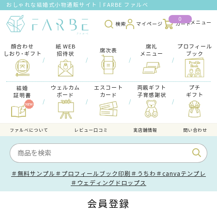
おしゃれな結婚式小物通販サイト｜FARBE ファルベ
0
検索
マイページ
カート
顔合わせ
紙 WEB
席礼
プロフィール
席次表
しおり･ギフト
招待状
メニュー
ブック
/
/
/
/
ウェルカム
エスコート
両親ギフト
プチ
結婚
ボード
カード
子育感謝状
ギフト
証明書
/
/
/
/
ファルべについて
レビュー口コミ
実店舗情報
問い合わせ
＃無料サンプル
＃プロフィールブック印刷
＃うちわ
＃canvaテンプレ
＃ウェディングドロップス
会員登録