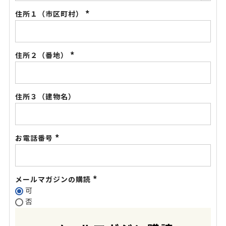
住所１（市区町村）
(必
須)
住所２（番地）
(必
須)
住所３（建物名）
お電話番号
(必
須)
メールマガジンの購読
可
(必
否
須)