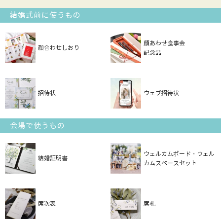
結婚式前に使うもの
顔あわせ食事会
顔合わせしおり
記念品
招待状
ウェブ招待状
会場で使うもの
ウェルカムボード・ウェル
結婚証明書
カムスペースセット
席次表
席札