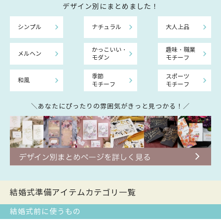
デザイン別にまとめました！
シンプル
ナチュラル
大人上品
かっこいい・
趣味・職業
メルヘン
モダン
モチーフ
季節
スポーツ
和風
モチーフ
モチーフ
＼あなたにぴったりの雰囲気がきっと見つかる！／
結婚式準備アイテムカテゴリ一覧
結婚式前に使うもの