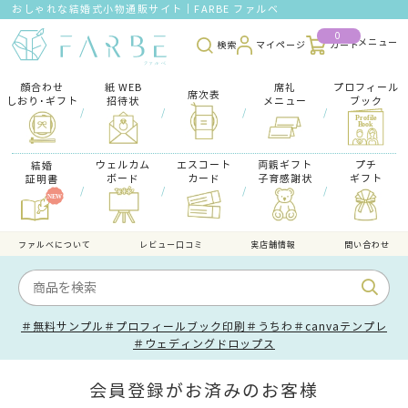
おしゃれな結婚式小物通販サイト｜FARBE ファルベ
0
検索
マイページ
カート
顔合わせ
紙 WEB
席礼
プロフィール
席次表
しおり･ギフト
招待状
メニュー
ブック
/
/
/
/
ウェルカム
エスコート
両親ギフト
プチ
結婚
ボード
カード
子育感謝状
ギフト
証明書
/
/
/
/
ファルべについて
レビュー口コミ
実店舗情報
問い合わせ
＃無料サンプル
＃プロフィールブック印刷
＃うちわ
＃canvaテンプレ
＃ウェディングドロップス
会員登録がお済みのお客様