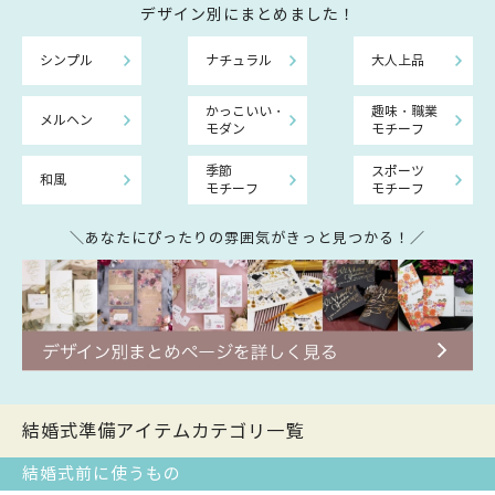
デザイン別にまとめました！
シンプル
ナチュラル
大人上品
かっこいい・
趣味・職業
メルヘン
モダン
モチーフ
季節
スポーツ
和風
モチーフ
モチーフ
＼あなたにぴったりの雰囲気がきっと見つかる！／
結婚式準備アイテムカテゴリ一覧
結婚式前に使うもの