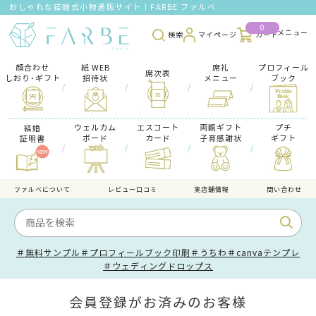
おしゃれな結婚式小物通販サイト｜FARBE ファルベ
0
検索
マイページ
カート
顔合わせ
紙 WEB
席礼
プロフィール
席次表
しおり･ギフト
招待状
メニュー
ブック
/
/
/
/
ウェルカム
エスコート
両親ギフト
プチ
結婚
ボード
カード
子育感謝状
ギフト
証明書
/
/
/
/
ファルべについて
レビュー口コミ
実店舗情報
問い合わせ
＃無料サンプル
＃プロフィールブック印刷
＃うちわ
＃canvaテンプレ
＃ウェディングドロップス
会員登録がお済みのお客様