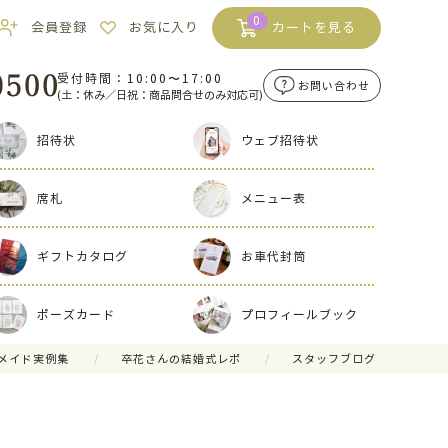
0
会員登録
お気に入り
カートを見る
受付時間：10:00〜17:00
お問い合わせ
(土：休み／日祝：商品問合せのみ対応可)
招待状
ウェブ招待状
席札
メニュー表
ギフトカタログ
お車代封筒
ポーズカード
プロフィールブック
メイド実例集
卒花さんの結婚式レポ
スタッフブログ