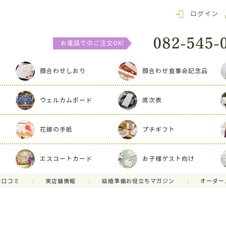
ログイン
お電話でのご注文OK!
顔合わせしおり
顔合わせ食事会記念品
ウェルカムボード
席次表
花嫁の手紙
プチギフト
エスコートカード
お子様ゲスト向け
ー口コミ
実店舗情報
結婚準備お役立ちマガジン
オーダー