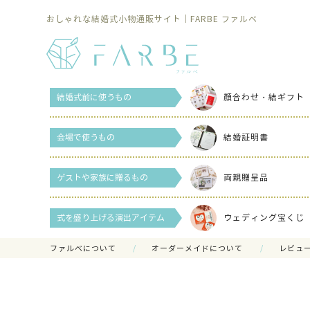
おしゃれな結婚式小物通販サイト｜FARBE ファルベ
結婚式前に使うもの
顔合わせ・結ギフト
会場で使うもの
結婚証明書
ゲストや家族に贈るもの
両親贈呈品
式を盛り上げる演出アイテム
ウェディング宝くじ
ファルべについて
オーダーメイドについて
レビュ