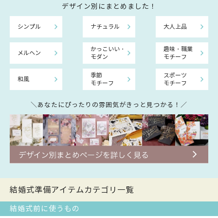
デザイン別にまとめました！
シンプル
ナチュラル
大人上品
かっこいい・
趣味・職業
メルヘン
モダン
モチーフ
季節
スポーツ
和風
モチーフ
モチーフ
＼あなたにぴったりの雰囲気がきっと見つかる！／
結婚式準備アイテムカテゴリ一覧
結婚式前に使うもの