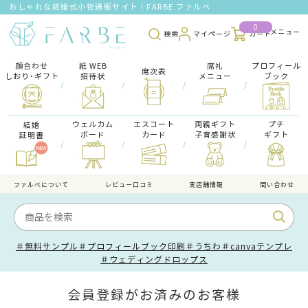
おしゃれな結婚式小物通販サイト｜FARBE ファルベ
0
検索
マイページ
カート
顔合わせ
紙 WEB
席礼
プロフィール
席次表
しおり･ギフト
招待状
メニュー
ブック
/
/
/
/
ウェルカム
エスコート
両親ギフト
プチ
結婚
ボード
カード
子育感謝状
ギフト
証明書
/
/
/
/
ファルべについて
レビュー口コミ
実店舗情報
問い合わせ
＃無料サンプル
＃プロフィールブック印刷
＃うちわ
＃canvaテンプレ
＃ウェディングドロップス
会員登録がお済みのお客様