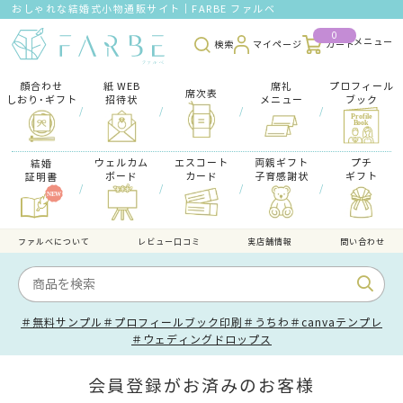
おしゃれな結婚式小物通販サイト｜FARBE ファルベ
0
検索
マイページ
カート
顔合わせ
紙 WEB
席礼
プロフィール
席次表
しおり･ギフト
招待状
メニュー
ブック
/
/
/
/
ウェルカム
エスコート
両親ギフト
プチ
結婚
ボード
カード
子育感謝状
ギフト
証明書
/
/
/
/
ファルべについて
レビュー口コミ
実店舗情報
問い合わせ
＃無料サンプル
＃プロフィールブック印刷
＃うちわ
＃canvaテンプレ
＃ウェディングドロップス
会員登録がお済みのお客様