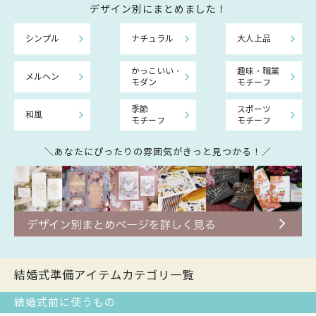
デザイン別にまとめました！
シンプル
ナチュラル
大人上品
かっこいい・
趣味・職業
メルヘン
モダン
モチーフ
季節
スポーツ
和風
モチーフ
モチーフ
＼あなたにぴったりの雰囲気がきっと見つかる！／
結婚式準備アイテムカテゴリ一覧
結婚式前に使うもの