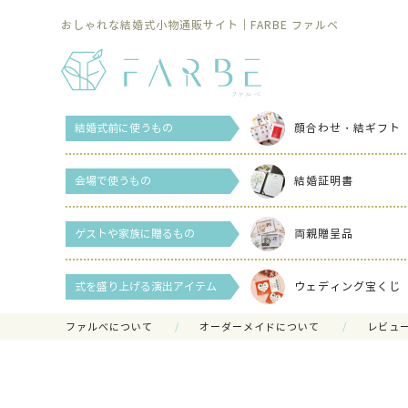
おしゃれな結婚式小物通販サイト｜FARBE ファルベ
結婚式前に使うもの
顔合わせ・結ギフト
会場で使うもの
結婚証明書
ゲストや家族に贈るもの
両親贈呈品
式を盛り上げる演出アイテム
ウェディング宝くじ
ファルべについて
オーダーメイドについて
レビュ