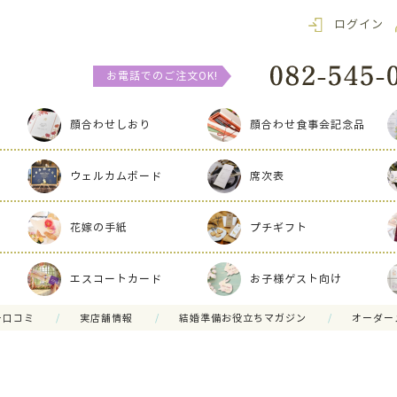
ログイン
お電話でのご注文OK!
顔合わせしおり
顔合わせ食事会記念品
ウェルカムボード
席次表
花嫁の手紙
プチギフト
エスコートカード
お子様ゲスト向け
ー口コミ
実店舗情報
結婚準備お役立ちマガジン
オーダー