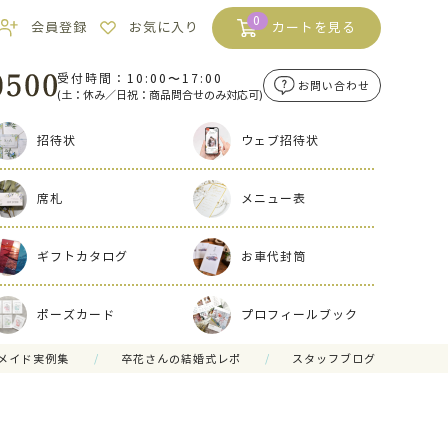
0
会員登録
お気に入り
カートを見る
受付時間：10:00〜17:00
お問い合わせ
(土：休み／日祝：商品問合せのみ対応可)
招待状
ウェブ招待状
席札
メニュー表
ギフトカタログ
お車代封筒
ポーズカード
プロフィールブック
メイド実例集
卒花さんの結婚式レポ
スタッフブログ