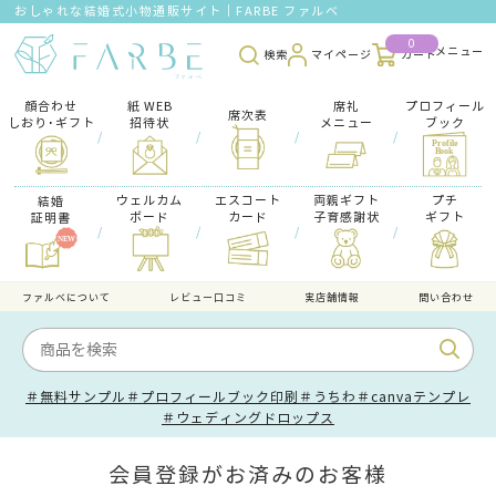
おしゃれな結婚式小物通販サイト｜FARBE ファルベ
0
検索
マイページ
カート
顔合わせ
紙 WEB
席礼
プロフィール
席次表
しおり･ギフト
招待状
メニュー
ブック
/
/
/
/
ウェルカム
エスコート
両親ギフト
プチ
結婚
ボード
カード
子育感謝状
ギフト
証明書
/
/
/
/
ファルべについて
レビュー口コミ
実店舗情報
問い合わせ
＃無料サンプル
＃プロフィールブック印刷
＃うちわ
＃canvaテンプレ
＃ウェディングドロップス
会員登録がお済みのお客様