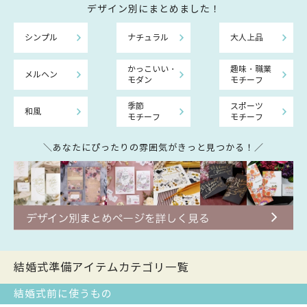
デザイン別にまとめました！
シンプル
ナチュラル
大人上品
かっこいい・
趣味・職業
メルヘン
モダン
モチーフ
季節
スポーツ
和風
モチーフ
モチーフ
＼あなたにぴったりの雰囲気がきっと見つかる！／
結婚式準備アイテムカテゴリ一覧
結婚式前に使うもの