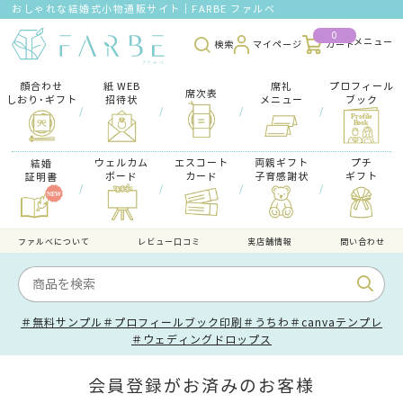
おしゃれな結婚式小物通販サイト｜FARBE ファルベ
0
検索
マイページ
カート
顔合わせ
紙 WEB
席礼
プロフィール
席次表
しおり･ギフト
招待状
メニュー
ブック
/
/
/
/
ウェルカム
エスコート
両親ギフト
プチ
結婚
ボード
カード
子育感謝状
ギフト
証明書
/
/
/
/
ファルべについて
レビュー口コミ
実店舗情報
問い合わせ
＃無料サンプル
＃プロフィールブック印刷
＃うちわ
＃canvaテンプレ
＃ウェディングドロップス
会員登録がお済みのお客様