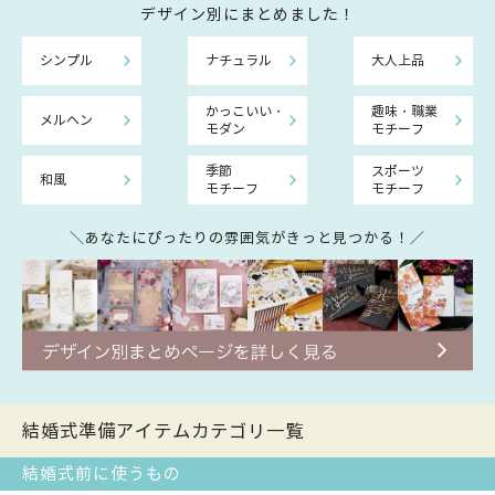
デザイン別にまとめました！
シンプル
ナチュラル
大人上品
かっこいい・
趣味・職業
メルヘン
モダン
モチーフ
季節
スポーツ
和風
モチーフ
モチーフ
＼あなたにぴったりの雰囲気がきっと見つかる！／
結婚式準備アイテムカテゴリ一覧
結婚式前に使うもの