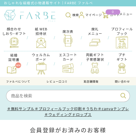
おしゃれな結婚式小物通販サイト｜FARBE ファルベ
0
検索
マイページ
カート
顔合わせ
紙 WEB
席礼
プロフィール
席次表
しおり･ギフト
招待状
メニュー
ブック
/
/
/
/
ウェルカム
エスコート
両親ギフト
プチ
結婚
ボード
カード
子育感謝状
ギフト
証明書
/
/
/
/
ファルべについて
レビュー口コミ
実店舗情報
問い合わせ
＃無料サンプル
＃プロフィールブック印刷
＃うちわ
＃canvaテンプレ
＃ウェディングドロップス
会員登録がお済みのお客様