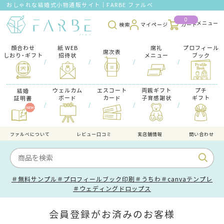
おしゃれな結婚式小物通販サイト｜FARBE ファルベ
0
検索
マイページ
カート
顔合わせ
紙 WEB
席礼
プロフィール
席次表
しおり･ギフト
招待状
メニュー
ブック
/
/
/
/
ウェルカム
エスコート
両親ギフト
プチ
結婚
ボード
カード
子育感謝状
ギフト
証明書
/
/
/
/
ファルべについて
レビュー口コミ
実店舗情報
問い合わせ
＃無料サンプル
＃プロフィールブック印刷
＃うちわ
＃canvaテンプレ
＃ウェディングドロップス
会員登録がお済みのお客様