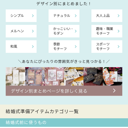
デザイン別にまとめました！
シンプル
ナチュラル
大人上品
かっこいい・
趣味・職業
メルヘン
モダン
モチーフ
季節
スポーツ
和風
モチーフ
モチーフ
＼あなたにぴったりの雰囲気がきっと見つかる！／
結婚式準備アイテムカテゴリ一覧
結婚式前に使うもの