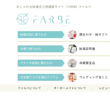
おしゃれな結婚式小物通販サイト｜FARBE ファルベ
結婚式前に使うもの
顔合わせ・結ギフト
会場で使うもの
結婚証明書
ゲストや家族に贈るもの
両親贈呈品
式を盛り上げる演出アイテム
ウェディング宝くじ
ファルべについて
オーダーメイドについて
レビュ