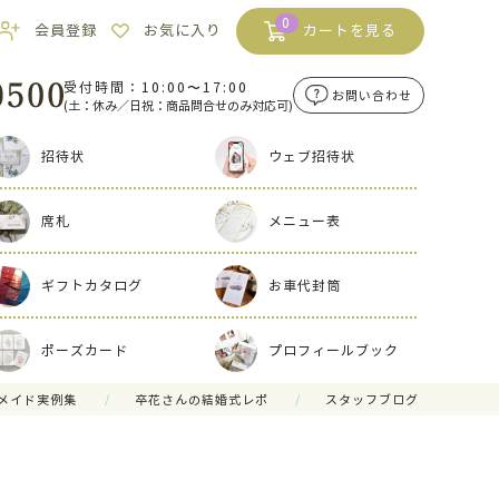
0
会員登録
お気に入り
カートを見る
受付時間：10:00〜17:00
お問い合わせ
(土：休み／日祝：商品問合せのみ対応可)
招待状
ウェブ招待状
席札
メニュー表
ギフトカタログ
お車代封筒
ポーズカード
プロフィールブック
メイド実例集
卒花さんの結婚式レポ
スタッフブログ