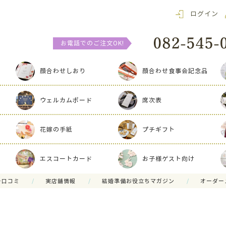
ログイン
お電話でのご注文OK!
顔合わせしおり
顔合わせ食事会記念品
ウェルカムボード
席次表
花嫁の手紙
プチギフト
エスコートカード
お子様ゲスト向け
ー口コミ
実店舗情報
結婚準備お役立ちマガジン
オーダー